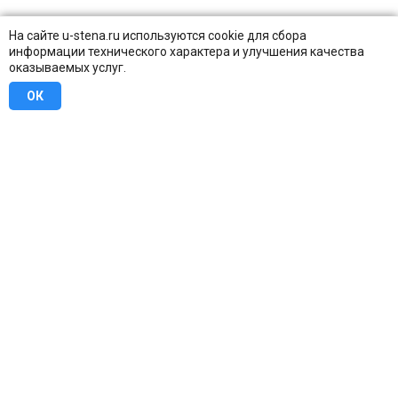
На сайте u-stena.ru используются cookie для сбора
информации технического характера и улучшения качества
оказываемых услуг.
ОК
8 (800) 707-16-42
Бесплатно по всей России
Москва
info@u-stena.ru