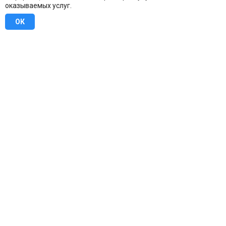
оказываемых услуг.
ОК
8 (800) 707-16-42
Бесплатно по всей России
Москва
info@u-stena.ru