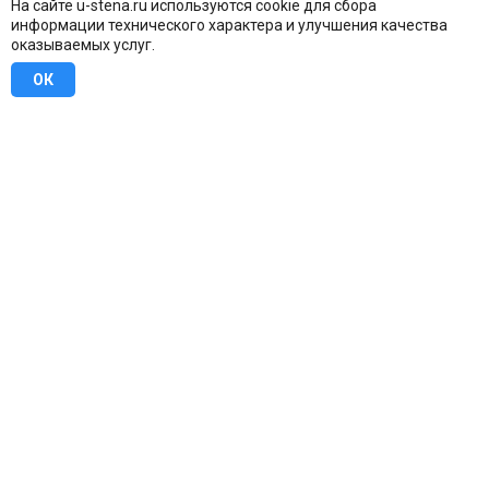
На сайте u-stena.ru используются cookie для сбора
информации технического характера и улучшения качества
оказываемых услуг.
ОК
8 (800) 707-16-42
Бесплатно по всей России
Москва
info@u-stena.ru