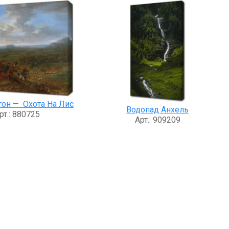
он — Охота На Лис
Водопад Анхель
рт.: 880725
Арт.: 909209