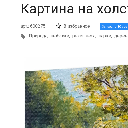
Картина на холс
арт.: 600275
В избранное
Заказано 30 раз
Природа
,
пейзажи
,
реки
,
леса
,
парки
,
дерев