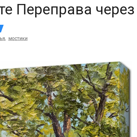
те Переправа через
ья
,
мостики