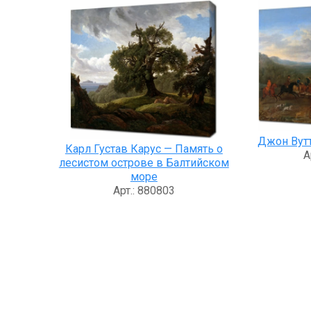
Джон Вутт
Карл Густав Карус — Память о
А
лесистом острове в Балтийском
море
Арт.: 880803