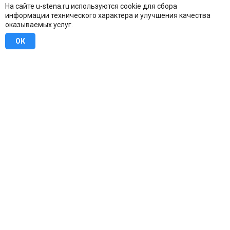
На сайте u-stena.ru используются cookie для сбора
информации технического характера и улучшения качества
оказываемых услуг.
ОК
8 (800) 707-16-42
Бесплатно по всей России
Москва
info@u-stena.ru