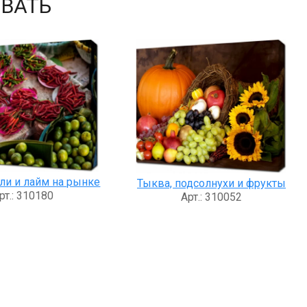
ВАТЬ
ли и лайм на рынке
Тыква, подсолнухи и фрукты
рт.: 310180
Арт.: 310052