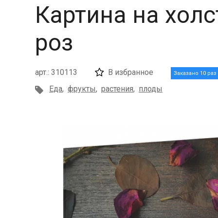
Картина на холс
роз
арт.: 310113
В избранное
Заказано 10 раз
Еда
,
фрукты
,
растения
,
плоды