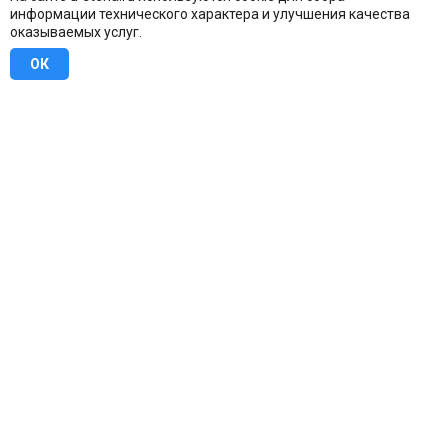
информации технического характера и улучшения качества
оказываемых услуг.
ОК
8 (800) 707-16-42
Бесплатно по всей России
Москва
info@u-stena.ru