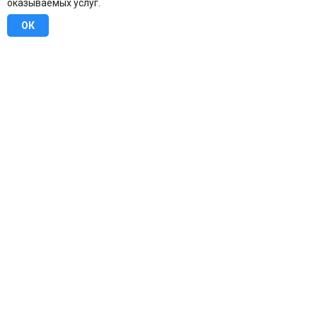
оказываемых услуг.
ОК
8 (800) 707-16-42
Бесплатно по всей России
Москва
info@u-stena.ru