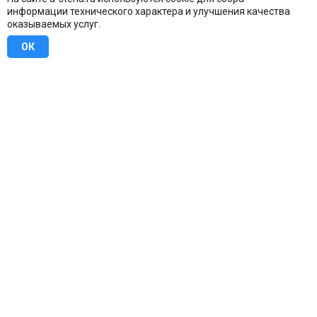
информации технического характера и улучшения качества
оказываемых услуг.
ОК
8 (800) 707-16-42
Бесплатно по всей России
Москва
info@u-stena.ru