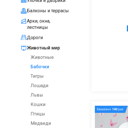
Улочки и дворики
Балконы и террасы
Арки, окна,
лестницы
Дороги
Животный мир
Животные
Бабочки
Тигры
Лошади
Львы
Кошки
Заказано
140
раз
Птицы
Медведи