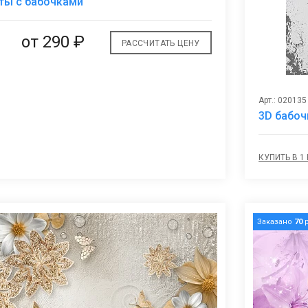
ты с бабочками
избранное
от
290 ₽
РАССЧИТАТЬ ЦЕНУ
Арт.: 020135
3D бабоч
КУПИТЬ В 1
Заказано
70
р