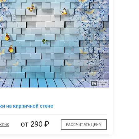
В
ки на кирпичной стене
избранное
от
290 ₽
 КЛИК
РАССЧИТАТЬ ЦЕНУ