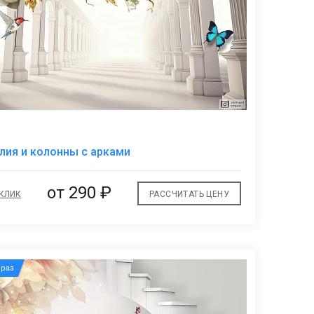
В
лия и колонны с арками
избранное
от
290 ₽
 КЛИК
РАССЧИТАТЬ ЦЕНУ
раз