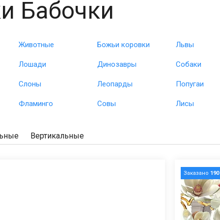
и Бабочки
Животные
Божьи коровки
Львы
Лошади
Динозавры
Собаки
Слоны
Леопарды
Попугаи
Фламинго
Совы
Лисы
льные
Вертикальные
Заказано
190