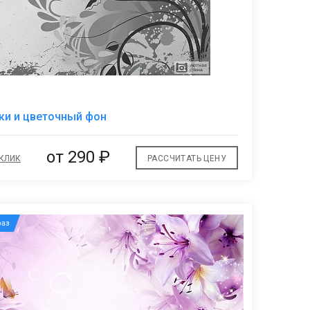
В
ки и цветочный фон
избранное
от
290 ₽
 КЛИК
РАССЧИТАТЬ ЦЕНУ
аз