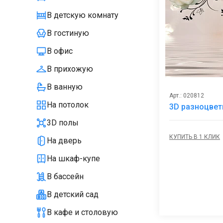
В детскую комнату
В гостиную
В офис
В прихожую
В ванную
Арт.: 020812
На потолок
3D разноцве
3D полы
КУПИТЬ В 1 КЛИК
На дверь
На шкаф-купе
В бассейн
В детский сад
В кафе и столовую