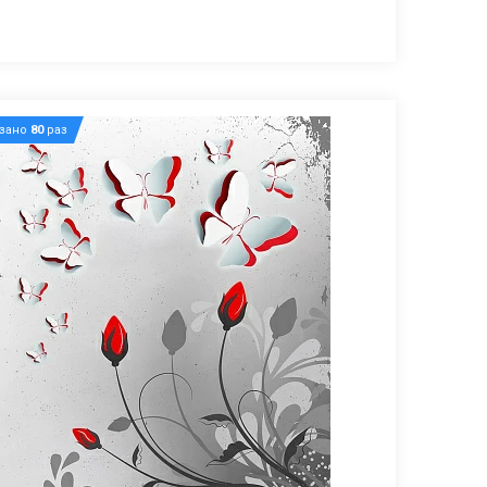
азано
80
раз