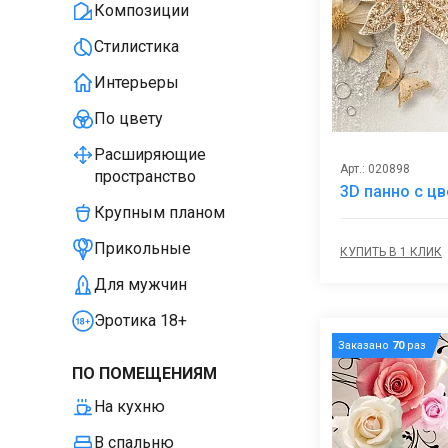
Композиции
Стилистика
Интерьеры
По цвету
Расширяющие
Арт.: 020898
пространство
3D панно с ц
Крупным планом
Прикольные
КУПИТЬ В 1 КЛИК
Для мужчин
Эротика 18+
Заказано
70
раз
ПО ПОМЕЩЕНИЯМ
На кухню
В спальню