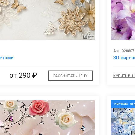
Арт.: 020807
В
ветами
3D сирен
избранное
от
290 ₽
РАССЧИТАТЬ ЦЕНУ
КУПИТЬ В 1
Заказано
70
р