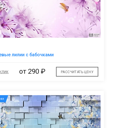
В
евые лилии с бабочками
избранное
от
290 ₽
 КЛИК
РАССЧИТАТЬ ЦЕНУ
аз