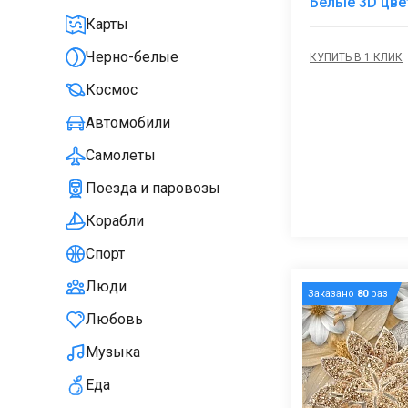
Белые 3D цве
Карты
Черно-белые
КУПИТЬ В 1 КЛИК
Космос
Автомобили
Самолеты
Поезда и паровозы
Корабли
Спорт
Люди
Заказано
80
раз
Любовь
Музыка
Еда