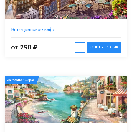
Венецианское кафе
от
290 ₽
КУПИТЬ В 1 КЛИК
Заказано
150
раз