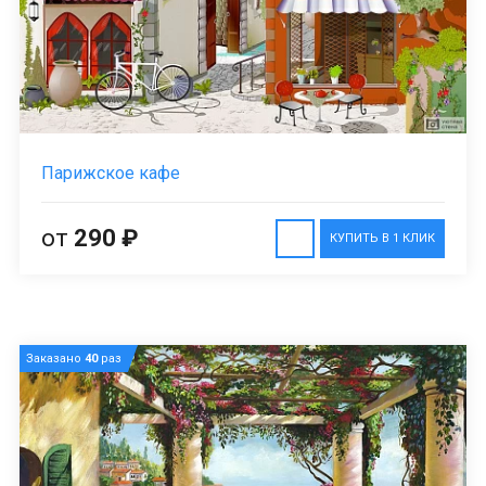
Парижское кафе
от
290 ₽
КУПИТЬ В 1 КЛИК
Заказано
40
раз