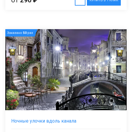
от
290 ₽
КУПИТЬ В 1 КЛИК
Заказано
50
раз
Ночные улочки вдоль канала