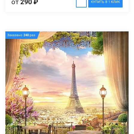
от
290 ₽
КУПИТЬ В 1 КЛИК
Заказано
240
раз