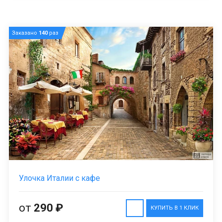
Заказано
140
раз
Улочка Италии с кафе
от
290 ₽
КУПИТЬ В 1 КЛИК