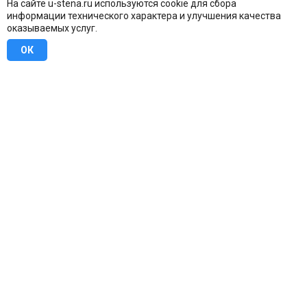
На сайте u-stena.ru используются cookie для сбора
информации технического характера и улучшения качества
оказываемых услуг.
ОК
8 (800) 707-16-42
Бесплатно по всей России
Москва
info@u-stena.ru