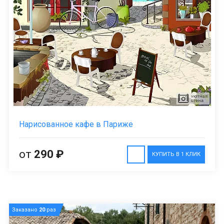
Нарисованное кафе в Париже
от
290 ₽
КУПИТЬ В 1 КЛИК
Заказано
20
раз