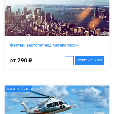
Желтый вертолет над мегаполисом
от
290 ₽
КУПИТЬ В 1 КЛИК
Заказано
10
раз