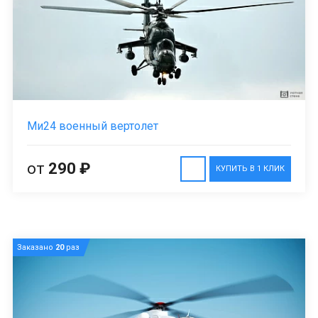
Ми24 военный вертолет
от
290 ₽
КУПИТЬ В 1 КЛИК
Заказано
20
раз