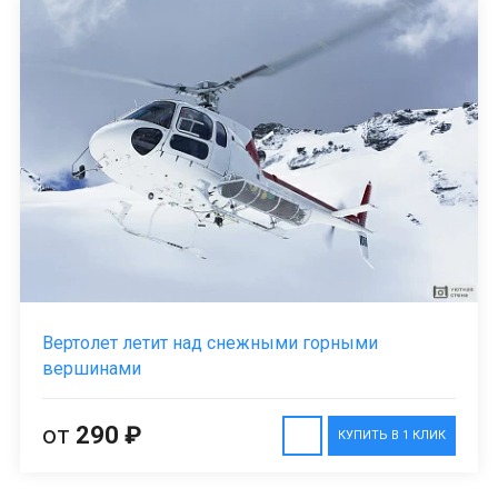
Вертолет летит над снежными горными
вершинами
от
290 ₽
КУПИТЬ В 1 КЛИК