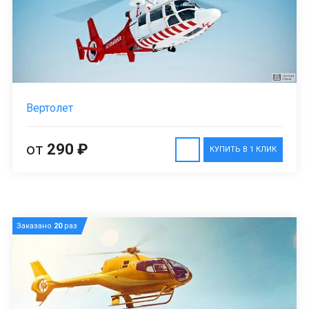
Вертолет
от
290 ₽
КУПИТЬ В 1 КЛИК
Заказано
20
раз