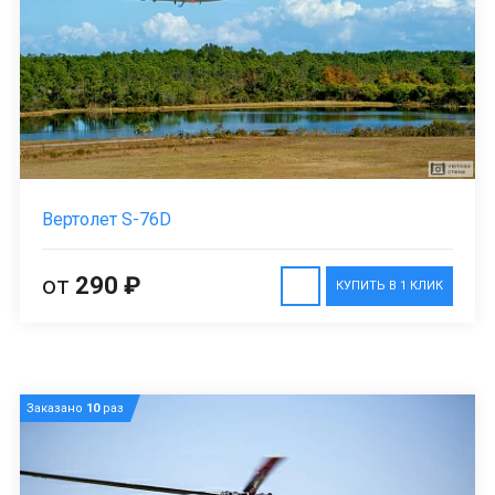
Вертолет S-76D
от
290 ₽
КУПИТЬ В 1 КЛИК
Заказано
10
раз