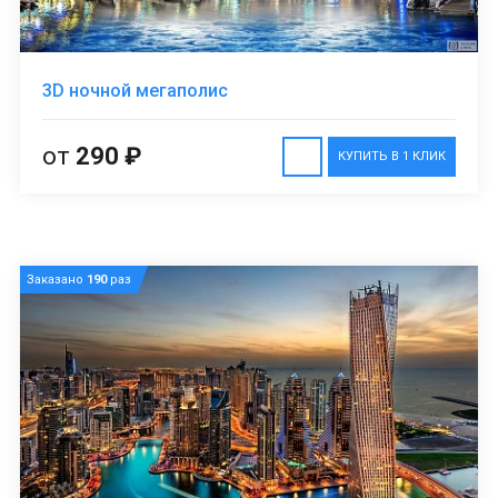
3D ночной мегаполис
от
290 ₽
КУПИТЬ В 1 КЛИК
Заказано
190
раз