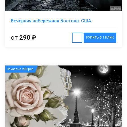
Вечерняя набережная Бостона. США
от
290 ₽
КУПИТЬ В 1 КЛИК
Заказано
230
раз