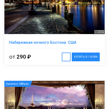
Набережная ночного Бостона. США
от
290 ₽
КУПИТЬ В 1 КЛИК
Заказано
130
раз