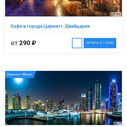
Кафе в городе Церматт. Швейцария
от
290 ₽
КУПИТЬ В 1 КЛИК
Заказано
90
раз