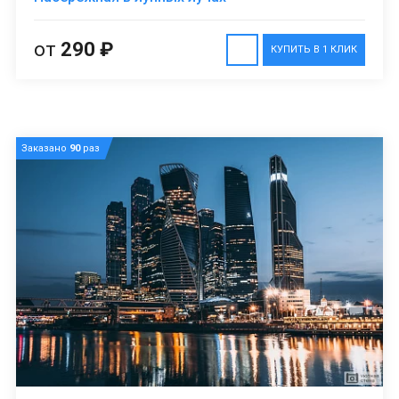
от
290 ₽
КУПИТЬ В 1 КЛИК
Заказано
90
раз