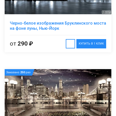
Черно-белое изображения Бруклинского моста
на фоне луны, Нью-Йорк
от
290 ₽
КУПИТЬ В 1 КЛИК
Заказано
250
раз