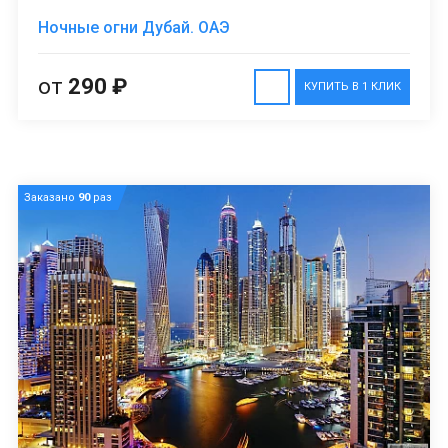
Ночные огни Дубай. ОАЭ
от
290 ₽
КУПИТЬ В 1 КЛИК
Заказано
90
раз