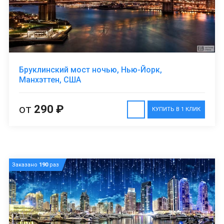
Бруклинский мост ночью, Нью-Йорк,
Манхэттен, США
от
290 ₽
КУПИТЬ В 1 КЛИК
Заказано
190
раз