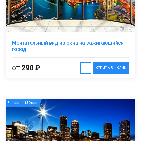
Мечтательный вид из окна на зажигающийся
город
от
290 ₽
КУПИТЬ В 1 КЛИК
Заказано
130
раз