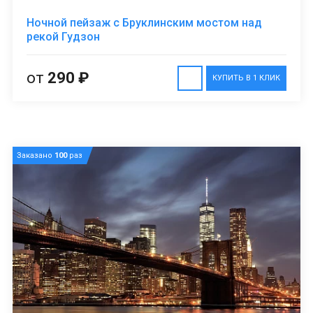
Ночной пейзаж с Бруклинским мостом над
рекой Гудзон
от
290 ₽
КУПИТЬ В 1 КЛИК
Заказано
100
раз