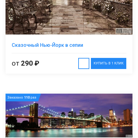
Сказочный Нью-Йорк в сепии
от
290 ₽
КУПИТЬ В 1 КЛИК
Заказано
110
раз