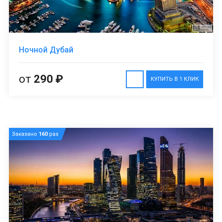
Ночной Дубай
от
290 ₽
КУПИТЬ В 1 КЛИК
Заказано
160
раз