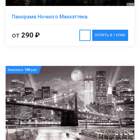
Панорама Ночного Манхэттена
от
290 ₽
КУПИТЬ В 1 КЛИК
Заказано
100
раз