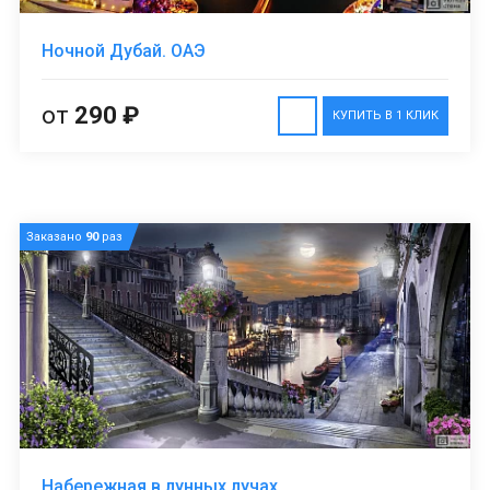
Ночной Дубай. ОАЭ
от
290 ₽
КУПИТЬ В 1 КЛИК
Заказано
90
раз
Набережная в лунных лучах