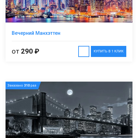
Вечерний Манхэттен
от
290 ₽
КУПИТЬ В 1 КЛИК
Заказано
310
раз