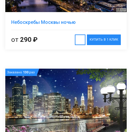
Небоскребы Москвы ночью
от
290 ₽
КУПИТЬ В 1 КЛИК
Заказано
130
раз