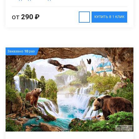
от
290 ₽
КУПИТЬ В 1 КЛИК
Заказано
10
раз