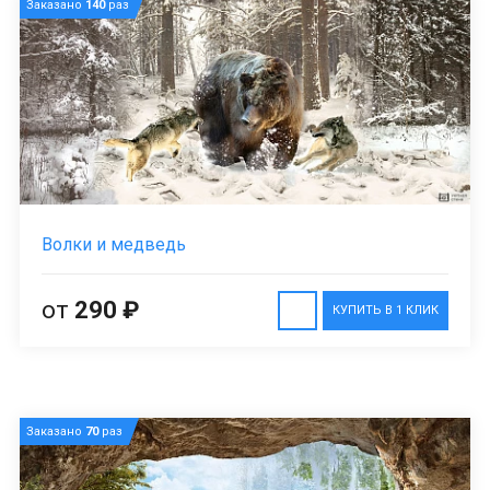
Заказано
140
раз
Волки и медведь
от
290 ₽
КУПИТЬ В 1 КЛИК
Заказано
70
раз