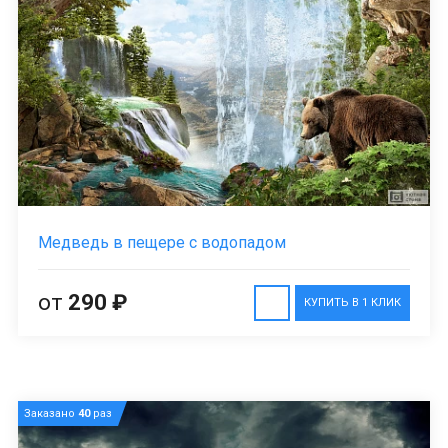
Медведь в пещере с водопадом
от
290 ₽
КУПИТЬ В 1 КЛИК
Заказано
40
раз