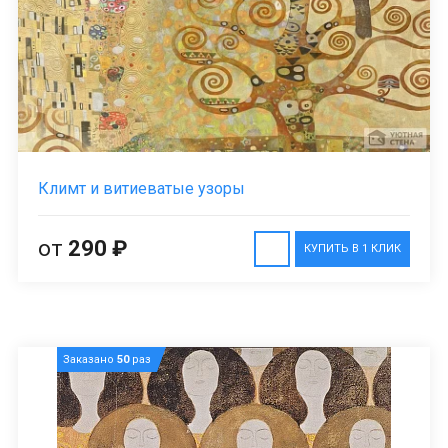
Климт и витиеватые узоры
от
290 ₽
КУПИТЬ В 1 КЛИК
Заказано
50
раз