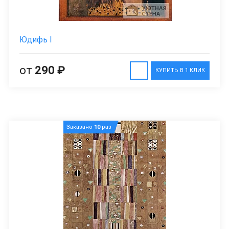
Юдифь I
от
290 ₽
КУПИТЬ В 1 КЛИК
Заказано
10
раз