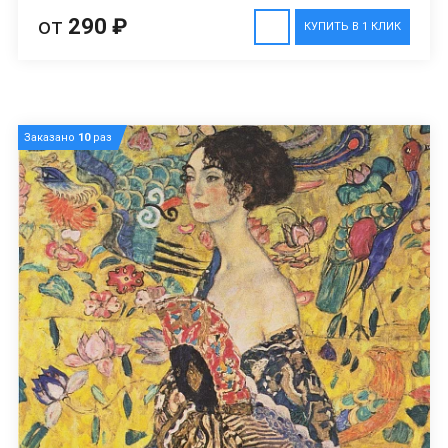
от
290 ₽
КУПИТЬ В 1 КЛИК
Заказано
10
раз