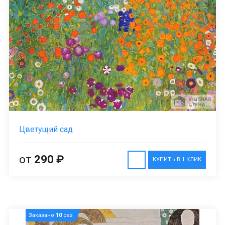
Цветущий сад
от
290 ₽
КУПИТЬ В 1 КЛИК
Заказано
10
раз