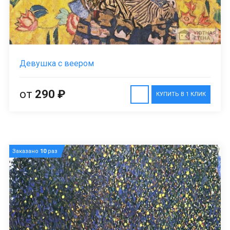
Девушка с веером
от
290 ₽
КУПИТЬ В 1 КЛИК
Заказано
10
раз