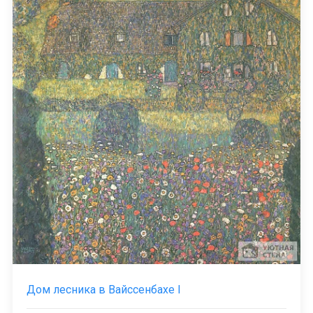
Дом лесника в Вайссенбахе I