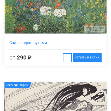
Сад с подсолнухами
от
290 ₽
КУПИТЬ В 1 КЛИК
Заказано
10
раз