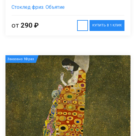
Стоклед фриз. Объятие
от
290 ₽
КУПИТЬ В 1 КЛИК
Заказано
10
раз