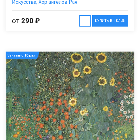
Искусства, Хор ангелов Рая
от
290 ₽
КУПИТЬ В 1 КЛИК
Заказано
10
раз