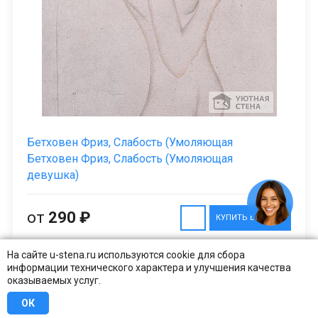
Бетховен Фриз, Слабость (Умоляющая
Бетховен Фриз, Слабость (Умоляющая
девушка)
от
290 ₽
КУПИТЬ В 1 КЛИК
На сайте u-stena.ru используются cookie для сбора
информации технического характера и улучшения качества
оказываемых услуг.
1
2
3
4
5
6
СЛЕДУЮЩАЯ
ОК