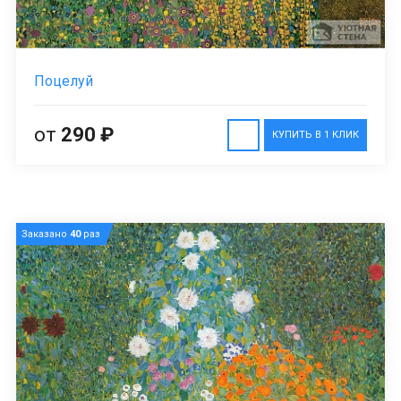
Поцелуй
от
290 ₽
КУПИТЬ В 1 КЛИК
Заказано
40
раз