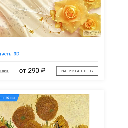
В
цветы 3D
избранное
от
290 ₽
 КЛИК
РАССЧИТАТЬ ЦЕНУ
ано
40
раз