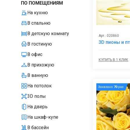
ПО ПОМЕЩЕНИЯМ
На кухню
В спальню
В детскую комнату
Арт.: 020860
3D пионы и п
В гостиную
В офис
КУПИТЬ В 1 КЛИК
В прихожую
В ванную
На потолок
Заказано
70
раз
3D полы
На дверь
На шкаф-купе
В бассейн