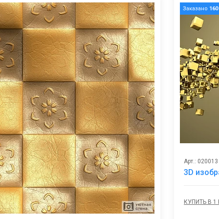
Заказано
160
Арт.: 020013
3D изобр
КУПИТЬ В 1