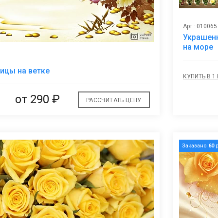
Арт.: 010065
Украшенн
на море
В
тицы на ветке
избранное
КУПИТЬ В 1
от
290 ₽
РАССЧИТАТЬ ЦЕНУ
Заказано
60
р