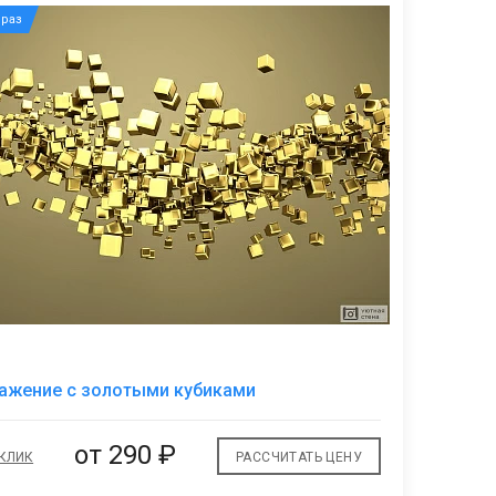
раз
В
ажение с золотыми кубиками
избранное
от
290 ₽
 КЛИК
РАССЧИТАТЬ ЦЕНУ