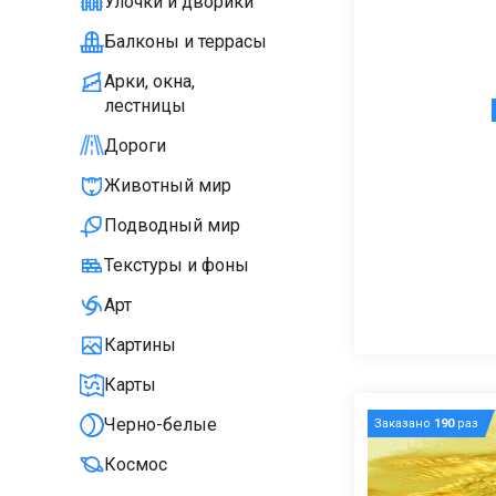
Улочки и дворики
Балконы и террасы
Арки, окна,
лестницы
Дороги
Животный мир
Подводный мир
Текстуры и фоны
Арт
Картины
Карты
Черно-белые
Заказано
190
раз
Космос