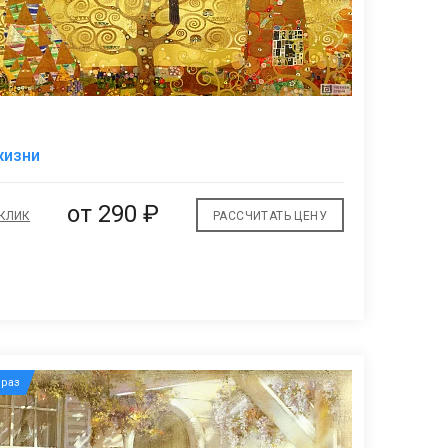
В
жизни
избранное
от
290 ₽
 КЛИК
РАССЧИТАТЬ ЦЕНУ
раз