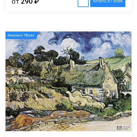
от
290 ₽
КУПИТЬ В 1 КЛИК
Заказано
10
раз