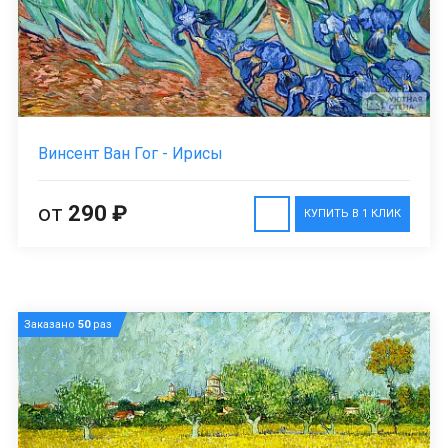
Винсент Ван Гог - Ирисы
от
290 ₽
КУПИТЬ В 1 КЛИК
Заказано
50
раз