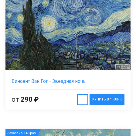
Винсент Ван Гог - Звездная ночь
от
290 ₽
КУПИТЬ В 1 КЛИК
Заказано
140
раз