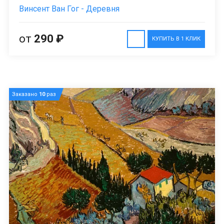
Винсент Ван Гог - Деревня
от
290 ₽
КУПИТЬ В 1 КЛИК
Заказано
10
раз