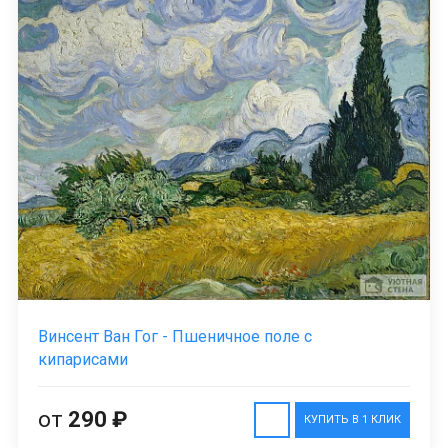
Винсент Ван Гог - Пшеничное поле с
кипарисами
от
290 ₽
КУПИТЬ В 1 КЛИК