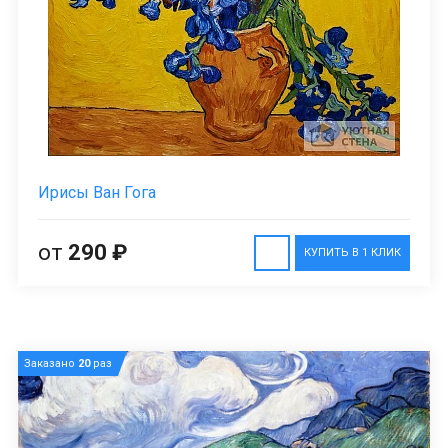
Ирисы Ван Гога
от
290 ₽
КУПИТЬ В 1 КЛИК
Заказано
20
раз