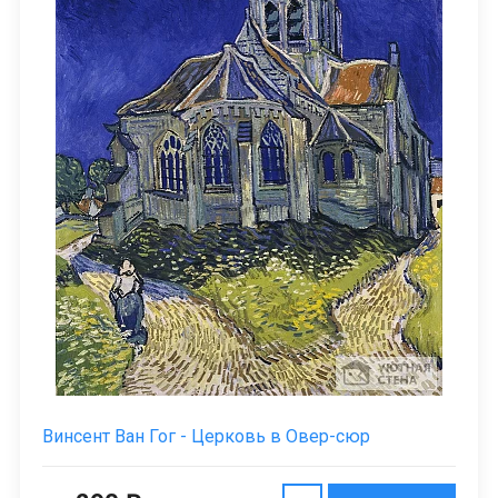
Винсент Ван Гог - Церковь в Овер-сюр