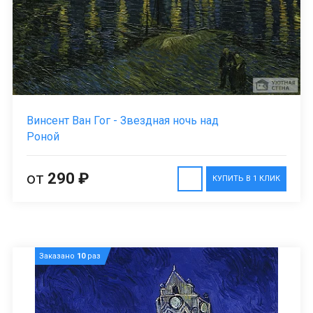
Винсент Ван Гог - Звездная ночь над
Роной
от
290 ₽
КУПИТЬ В 1 КЛИК
Заказано
10
раз