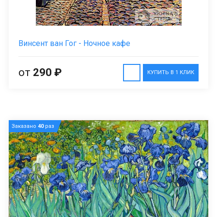
Винсент ван Гог - Ночное кафе
от
290 ₽
КУПИТЬ В 1 КЛИК
Заказано
40
раз