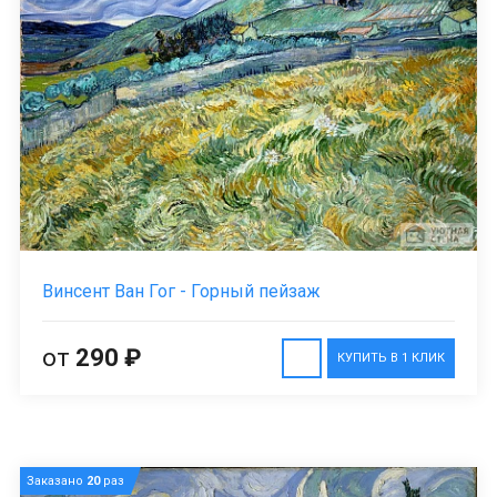
Винсент Ван Гог - Горный пейзаж
от
290 ₽
КУПИТЬ В 1 КЛИК
Заказано
20
раз