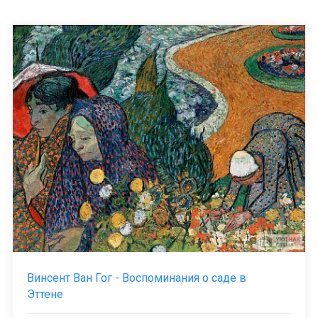
Винсент Ван Гог - Воспоминания о саде в
Эттене