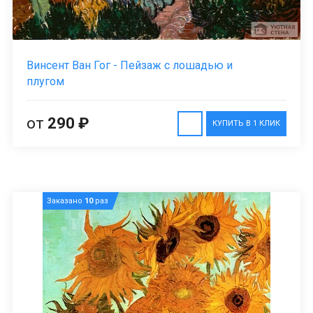
Винсент Ван Гог - Пейзаж с лошадью и
плугом
от
290 ₽
КУПИТЬ В 1 КЛИК
Заказано
10
раз