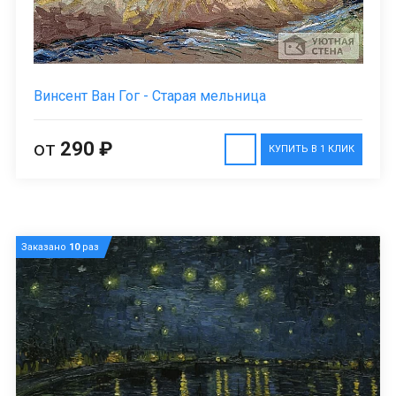
Винсент Ван Гог - Старая мельница
от
290 ₽
КУПИТЬ В 1 КЛИК
Заказано
10
раз