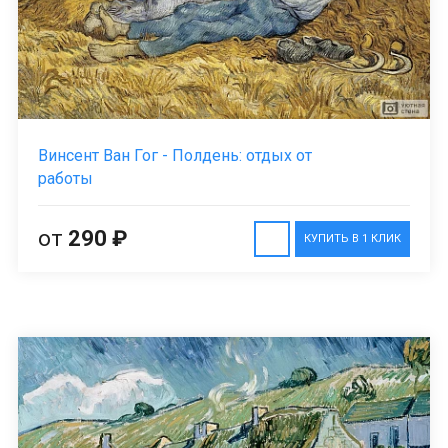
Винсент Ван Гог - Полдень: отдых от
работы
от
290 ₽
КУПИТЬ В 1 КЛИК