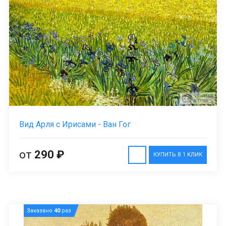
Вид Арля с Ирисами - Ван Гог
от
290 ₽
КУПИТЬ В 1 КЛИК
Заказано
40
раз