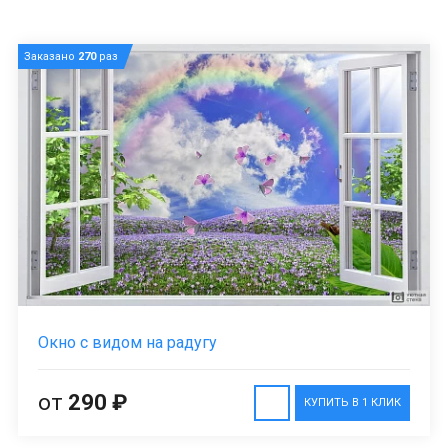
Заказано
270
раз
Окно с видом на радугу
от
290 ₽
КУПИТЬ В 1 КЛИК