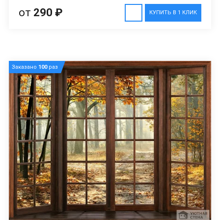
от
290 ₽
КУПИТЬ В 1 КЛИК
Заказано
100
раз