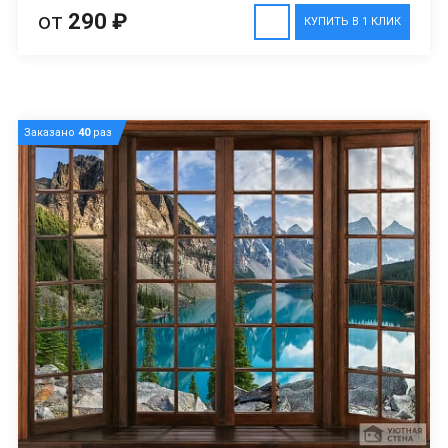
от
290 ₽
КУПИТЬ В 1 КЛИК
Заказано
40
раз