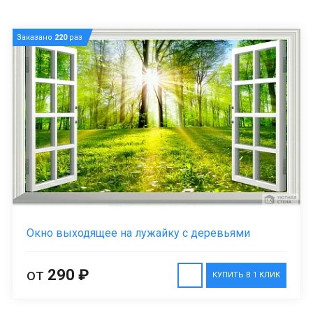
Заказано
220
раз
Окно выходящее на лужайку с деревьями
от
290 ₽
КУПИТЬ В 1 КЛИК