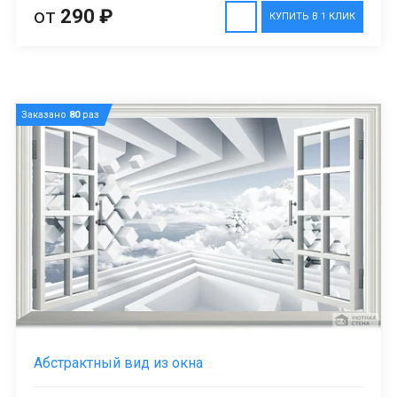
от
290 ₽
КУПИТЬ В 1 КЛИК
Заказано
80
раз
Абстрактный вид из окна