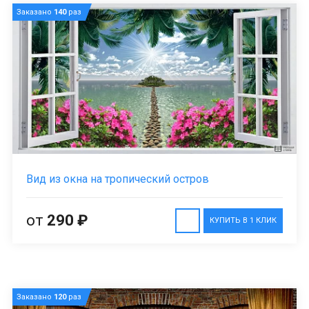
Заказано
140
раз
Вид из окна на тропический остров
от
290 ₽
КУПИТЬ В 1 КЛИК
Заказано
120
раз