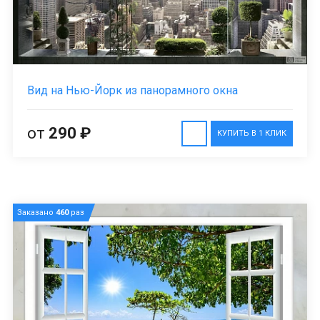
Вид на Нью-Йорк из панорамного окна
от
290 ₽
КУПИТЬ В 1 КЛИК
Заказано
460
раз