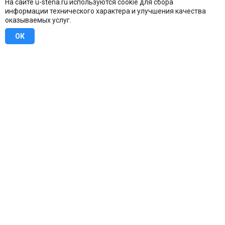
На сайте u-stena.ru используются cookie для сбора
информации технического характера и улучшения качества
оказываемых услуг.
ОК
8 (800) 707-16-42
Бесплатно по всей России
Москва
info@u-stena.ru