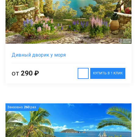
Дивный дворик у моря
от
290 ₽
КУПИТЬ В 1 КЛИК
Заказано
260
раз