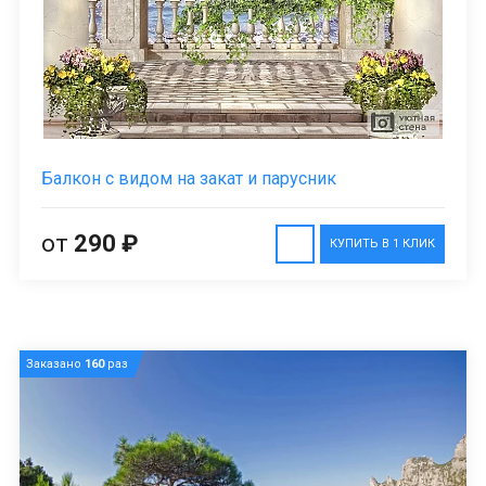
Балкон с видом на закат и парусник
от
290 ₽
КУПИТЬ В 1 КЛИК
Заказано
160
раз