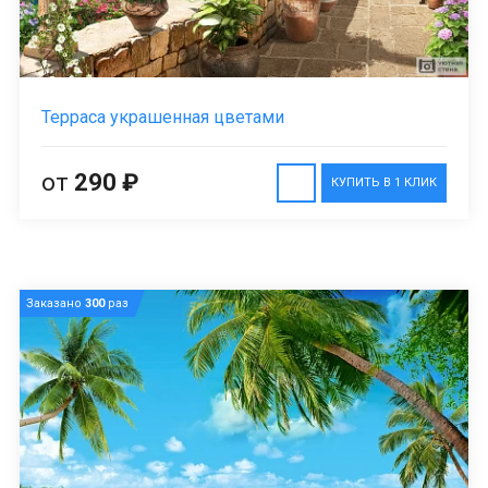
Терраса украшенная цветами
от
290 ₽
КУПИТЬ В 1 КЛИК
Заказано
300
раз