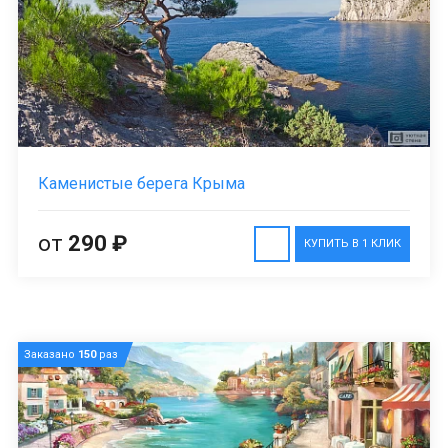
Каменистые берега Крыма
от
290 ₽
КУПИТЬ В 1 КЛИК
Заказано
150
раз