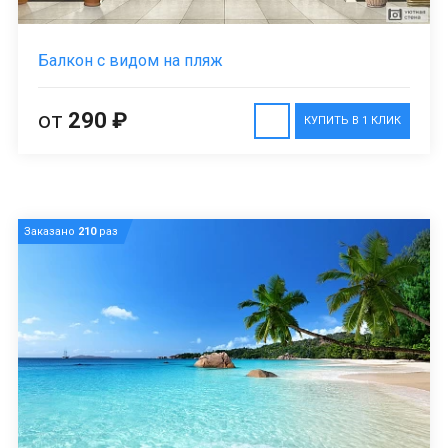
Балкон с видом на пляж
от
290 ₽
КУПИТЬ В 1 КЛИК
Заказано
210
раз