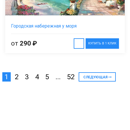
Городская набережная у моря
от
290 ₽
КУПИТЬ В 1 КЛИК
1
2
3
4
5
...
52
СЛЕДУЮЩАЯ