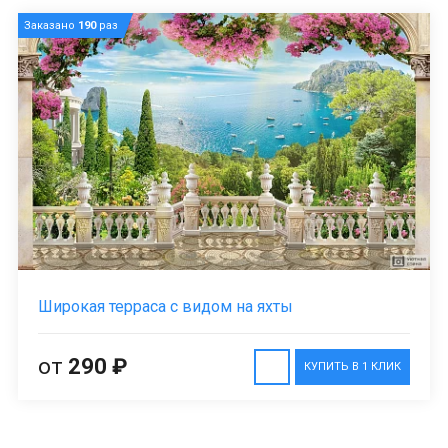
Заказано
190
раз
Широкая терраса с видом на яхты
от
290 ₽
КУПИТЬ В 1 КЛИК