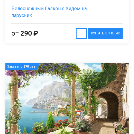
Белоснежный балкон с видом на
парусник
от
290 ₽
КУПИТЬ В 1 КЛИК
Заказано
270
раз