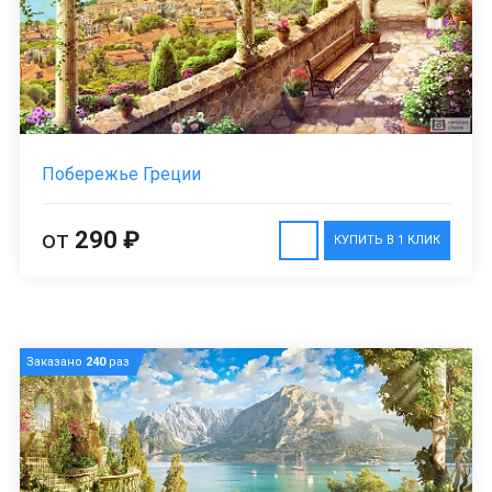
Побережье Греции
от
290 ₽
КУПИТЬ В 1 КЛИК
Заказано
240
раз