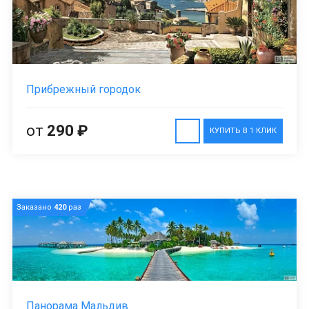
Прибрежный городок
от
290 ₽
КУПИТЬ В 1 КЛИК
Заказано
420
раз
Панорама Мальдив