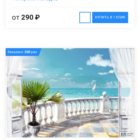
от
290 ₽
КУПИТЬ В 1 КЛИК
Заказано
300
раз