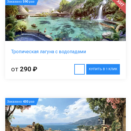
ХИТ
Заказано
590
раз
Тропическая лагуна с водопадами
от
290 ₽
КУПИТЬ В 1 КЛИК
Заказано
430
раз