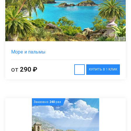
Море и пальмы
от
290 ₽
КУПИТЬ В 1 КЛИК
Заказано
240
раз