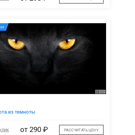
аз
В
ота из темноты
избранное
от
290 ₽
 КЛИК
РАССЧИТАТЬ ЦЕНУ