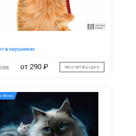
В
т в наушниках
избранное
от
290 ₽
 КЛИК
РАССЧИТАТЬ ЦЕНУ
но
30
раз