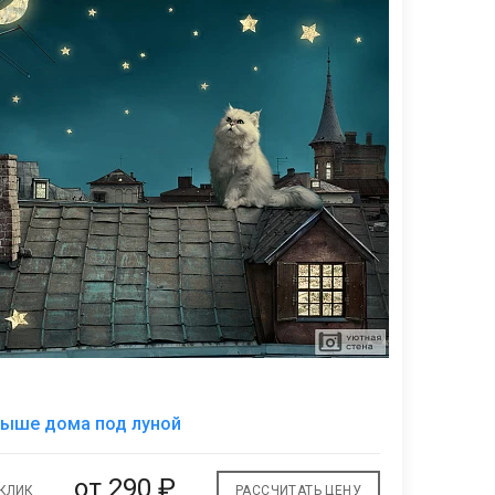
В
рыше дома под луной
избранное
от
290 ₽
 КЛИК
РАССЧИТАТЬ ЦЕНУ