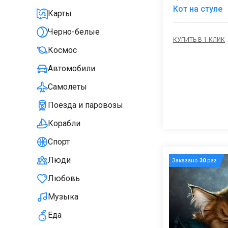
Кот на стуле
Карты
Черно-белые
КУПИТЬ В 1 КЛИК
Космос
Автомобили
Самолеты
Поезда и паровозы
Корабли
Спорт
Люди
Заказано
30
раз
Любовь
Музыка
Еда