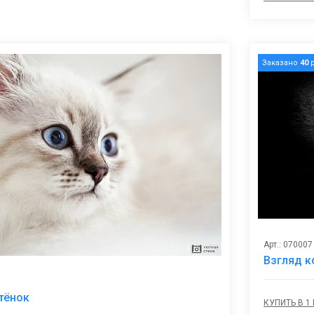
Заказано
40
р
Арт.: 070007
Взгляд к
В
тёнок
КУПИТЬ В 1
избранное