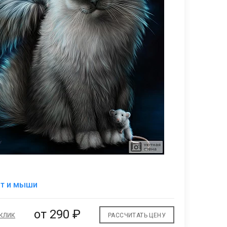
В
от и мыши
избранное
от
290 ₽
 КЛИК
РАССЧИТАТЬ ЦЕНУ