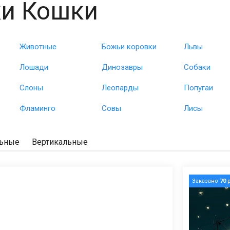
и Кошки
Животные
Божьи коровки
Львы
Лошади
Динозавры
Собаки
Слоны
Леопарды
Попугаи
Фламинго
Совы
Лисы
льные
Вертикальные
Заказано
70
р