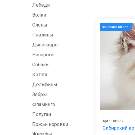
Лебеди
Волки
Слоны
Заказано
50
раз
Павлины
Динозавры
Носороги
Собаки
Котята
Дельфины
Зебры
Фламинго
Попугаи
Арт.: 180267
Божьи коровки
Сибирский ко
Жирафы