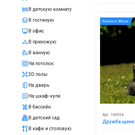
В детскую комнату
В гостиную
Заказано
20
раз
В офис
В прихожую
В ванную
На потолок
3D полы
На дверь
На шкаф-купе
В бассейн
Арт.: 180094
В детский сад
Дружба щенка
В кафе и столовую