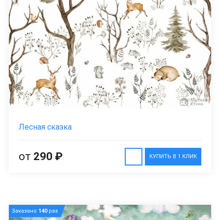
Лесная сказка
от
290 ₽
КУПИТЬ В 1 КЛИК
Заказано
140
раз