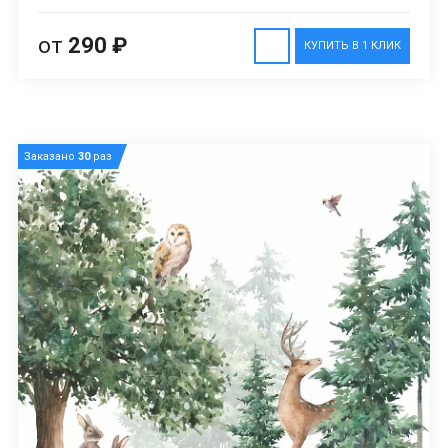
от
290 ₽
КУПИТЬ В 1 КЛИК
Заказано
30
раз