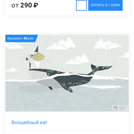
от
290 ₽
КУПИТЬ В 1 КЛИК
Заказано
40
раз
Волшебный кит