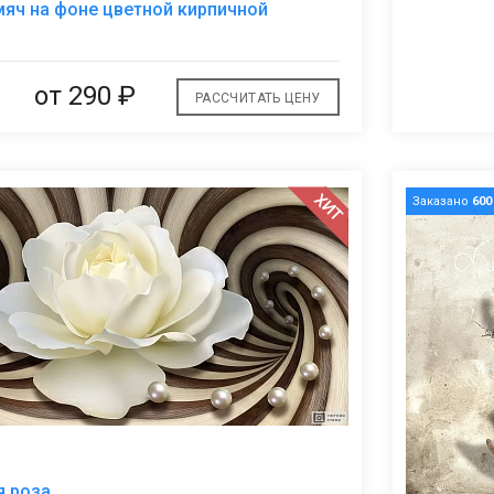
яч на фоне цветной кирпичной
избранное
от
290 ₽
РАССЧИТАТЬ ЦЕНУ
ХИТ
Заказано
600
В
я роза