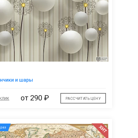
В
нчики и шары
избранное
от
290 ₽
 КЛИК
РАССЧИТАТЬ ЦЕНУ
ХИТ
раз