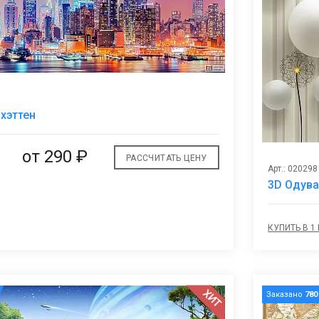
В
хэттен
избранное
от
290 ₽
РАССЧИТАТЬ ЦЕНУ
Арт.: 020298
3D Одува
КУПИТЬ В 1
ХИТ
Заказано
780