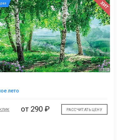
ХИТ
раз
В
ое лето
избранное
от
290 ₽
 КЛИК
РАССЧИТАТЬ ЦЕНУ