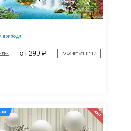
В
я природа
избранное
от
290 ₽
 КЛИК
РАССЧИТАТЬ ЦЕНУ
ХИТ
0
раз