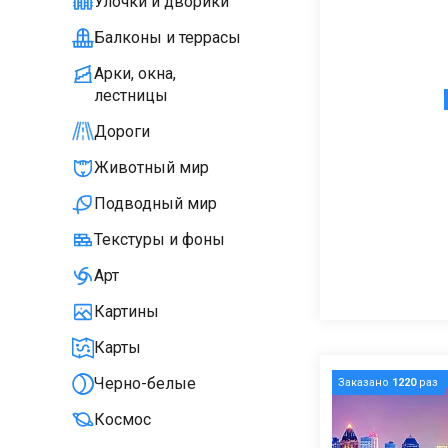
Улочки и дворики
Балконы и террасы
Арки, окна,
лестницы
Дороги
Животный мир
Подводный мир
Текстуры и фоны
Арт
Картины
Карты
Черно-белые
Заказано
1220
раз
Космос