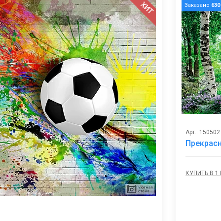
ХИТ
Заказано
630
Арт.: 150502
Прекрасн
КУПИТЬ В 1
В