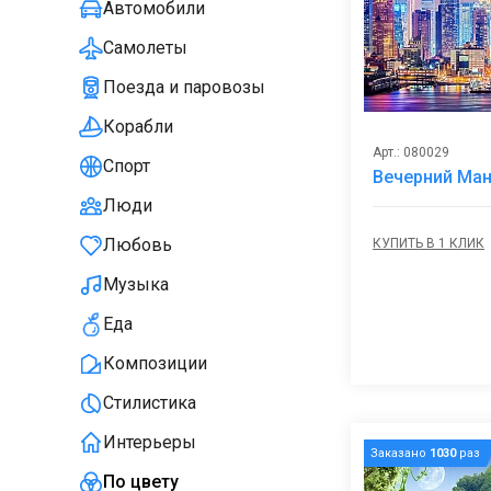
Автомобили
Самолеты
Поезда и паровозы
Корабли
Арт.: 080029
Спорт
Вечерний Ман
Люди
Любовь
КУПИТЬ В 1 КЛИК
Музыка
Еда
Композиции
Стилистика
Интерьеры
Заказано
1030
раз
По цвету