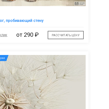
В
ог, пробивающий стену
избранное
от
290 ₽
 КЛИК
РАССЧИТАТЬ ЦЕНУ
раз