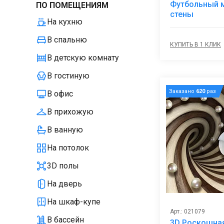
Футбольный м
ПО ПОМЕЩЕНИЯМ
стены
На кухню
В спальню
КУПИТЬ В 1 КЛИК
В детскую комнату
В гостиную
Заказано
620
раз
В офис
В прихожую
В ванную
На потолок
3D полы
На дверь
На шкаф-купе
Арт.: 021079
В бассейн
3D Роскошна