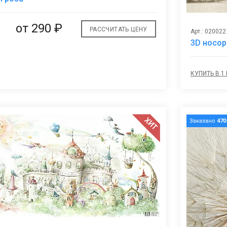
избранное
от
290 ₽
РАССЧИТАТЬ ЦЕНУ
Арт.: 020022
3D носор
КУПИТЬ В 1
ХИТ
Заказано
470