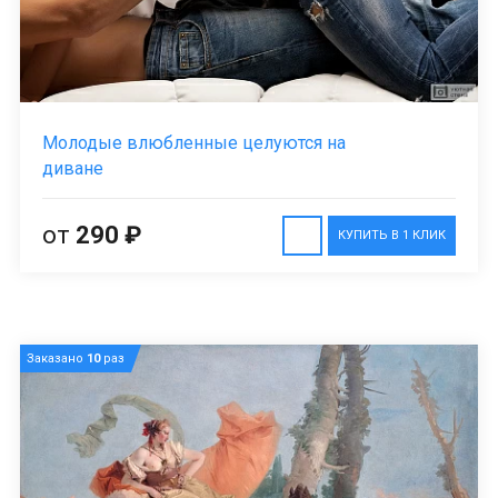
Молодые влюбленные целуются на
диване
от
290 ₽
КУПИТЬ В 1 КЛИК
Заказано
10
раз