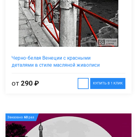
Черно-белая Венеции с красными
деталями в стиле масляной живописи
от
290 ₽
КУПИТЬ В 1 КЛИК
Заказано
60
раз