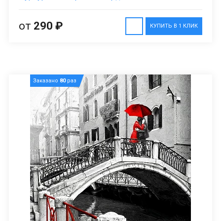
от
290 ₽
КУПИТЬ В 1 КЛИК
Заказано
80
раз