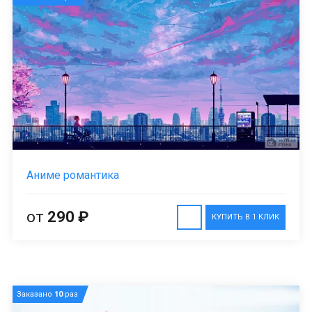
Аниме романтика
от
290 ₽
КУПИТЬ В 1 КЛИК
Заказано
10
раз