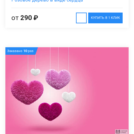
от
290 ₽
КУПИТЬ В 1 КЛИК
Заказано
10
раз