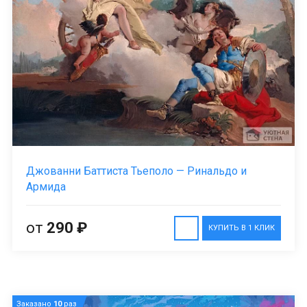
Джованни Баттиста Тьеполо — Ринальдо и
Армида
от
290 ₽
КУПИТЬ В 1 КЛИК
Заказано
10
раз