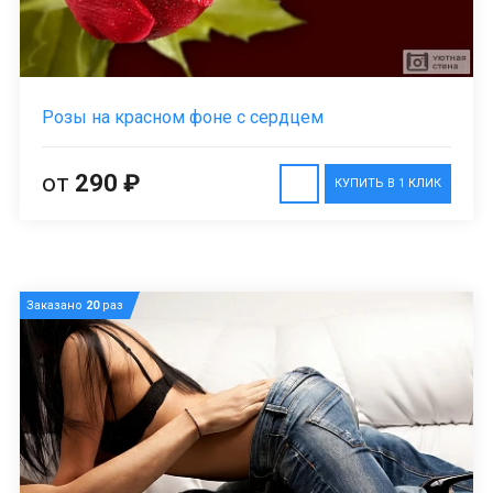
Розы на красном фоне с сердцем
от
290 ₽
КУПИТЬ В 1 КЛИК
Заказано
20
раз