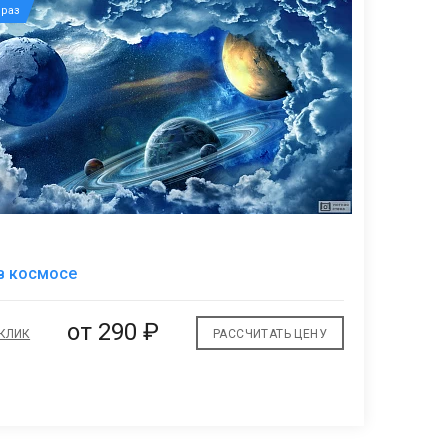
раз
В
в космосе
избранное
от
290 ₽
 КЛИК
РАССЧИТАТЬ ЦЕНУ