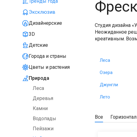
Фреск
Тренды года
Эксклюзив
Дизайнерские
Студия дизайна «У
Неожиданное реше
3D
креативным. Воз
Детские
Города и страны
Леса
Цветы и растения
Озера
Природа
Джунгли
Леса
Лето
Деревья
Камни
Все
Горизонта
Водопады
Пейзажи