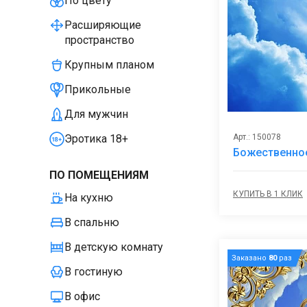
По цвету
Расширяющие
пространство
Крупным планом
Прикольные
Для мужчин
Арт.: 150078
Эротика 18+
Божественно
ПО ПОМЕЩЕНИЯМ
КУПИТЬ В 1 КЛИК
На кухню
В спальню
В детскую комнату
Заказано
80
раз
В гостиную
В офис