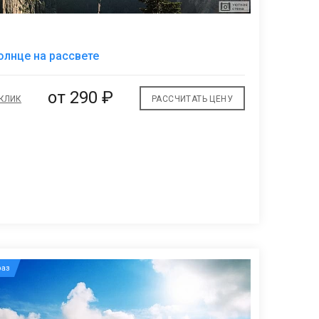
В
олнце на рассвете
избранное
от
290 ₽
 КЛИК
РАССЧИТАТЬ ЦЕНУ
аз