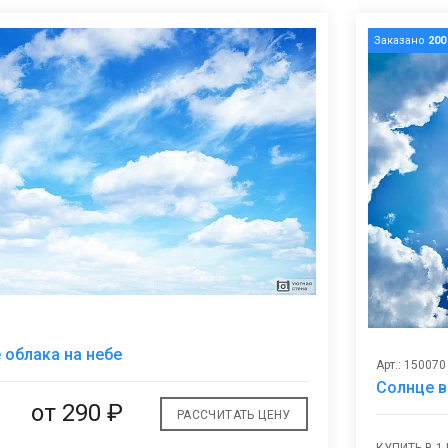
Заказано
200
В
облака на небе
избранное
Арт.: 150070
Солнце в
от
290 ₽
РАССЧИТАТЬ ЦЕНУ
КУПИТЬ В 1