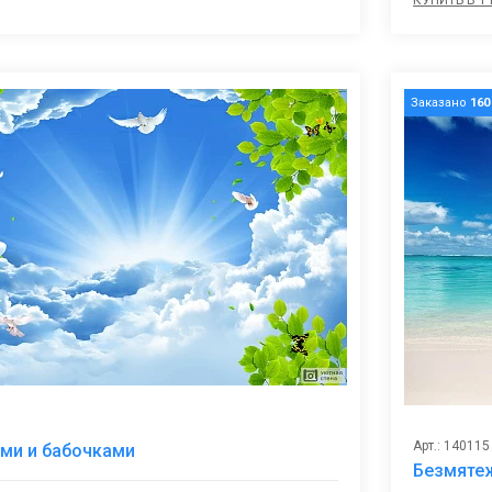
Заказано
160
В
Арт.: 140115
ями и бабочками
избранное
Безмяте