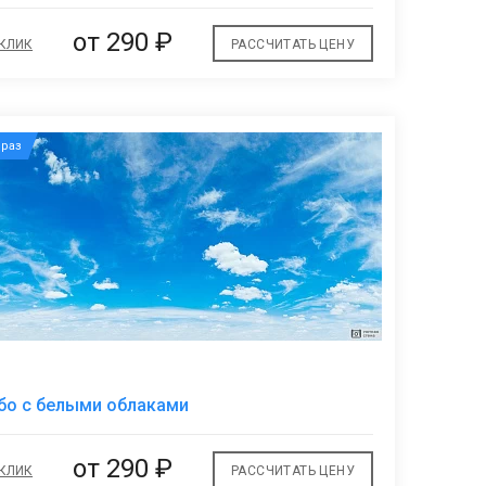
от
290 ₽
 КЛИК
РАССЧИТАТЬ ЦЕНУ
раз
В
бо с белыми облаками
избранное
от
290 ₽
 КЛИК
РАССЧИТАТЬ ЦЕНУ