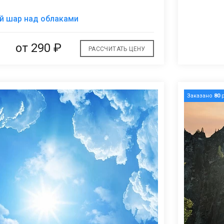
В
й шар над облаками
избранное
от
290 ₽
РАССЧИТАТЬ ЦЕНУ
Заказано
80
р