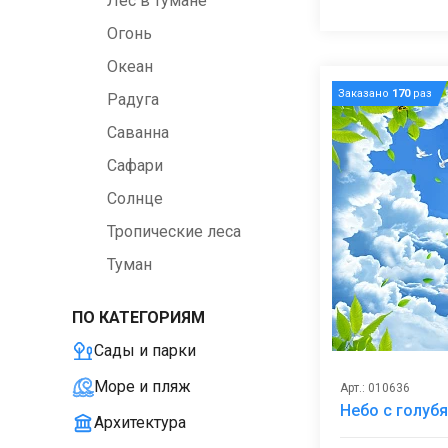
Лес в тумане
Огонь
Океан
Заказано
170
раз
Радуга
Саванна
Сафари
Солнце
Тропические леса
Туман
ПО КАТЕГОРИЯМ
Сады и парки
Море и пляж
Арт.: 010636
Небо с голуб
Архитектура