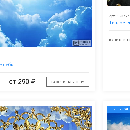
Арт.: 150774
Теплое с
КУПИТЬ В 1
В
е небо
избранное
от
290 ₽
РАССЧИТАТЬ ЦЕНУ
Заказано
70
р