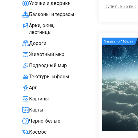
Улочки и дворики
КУПИТЬ В 1 КЛИК
Балконы и террасы
Арки, окна,
лестницы
Заказано
160
раз
Дороги
Животный мир
Подводный мир
Текстуры и фоны
Арт
Картины
Карты
Черно-белые
Космос