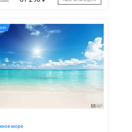
раз
В
жное море
избранное