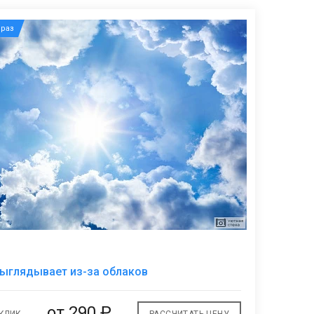
раз
В
ыглядывает из-за облаков
избранное
от
290 ₽
 КЛИК
РАССЧИТАТЬ ЦЕНУ