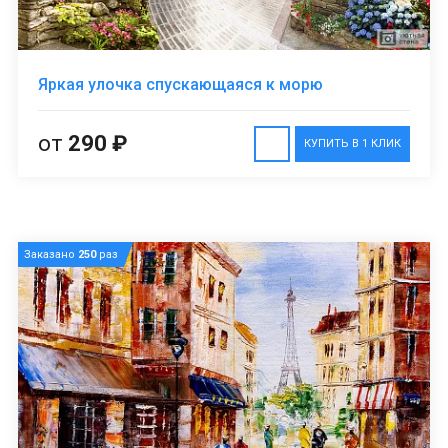
Яркая улочка спускающаяся к морю
от
290 ₽
КУПИТЬ В 1 КЛИК
Заказано
250
раз