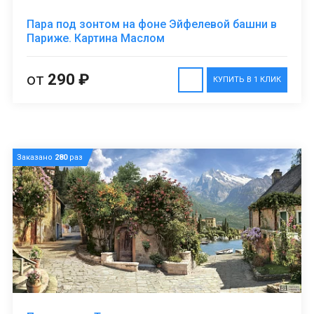
Пара под зонтом на фоне Эйфелевой башни в
Париже. Картина Маслом
от
290 ₽
КУПИТЬ В 1 КЛИК
Заказано
280
раз