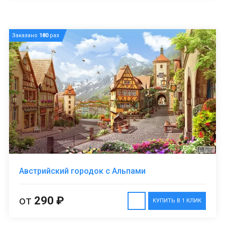
Заказано
180
раз
Австрийский городок с Альпами
от
290 ₽
КУПИТЬ В 1 КЛИК