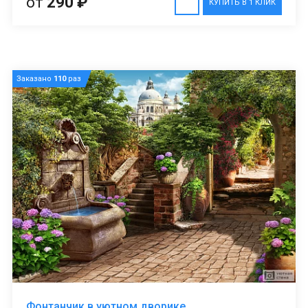
от
290 ₽
КУПИТЬ В 1 КЛИК
Заказано
110
раз
Фонтанчик в уютном дворике