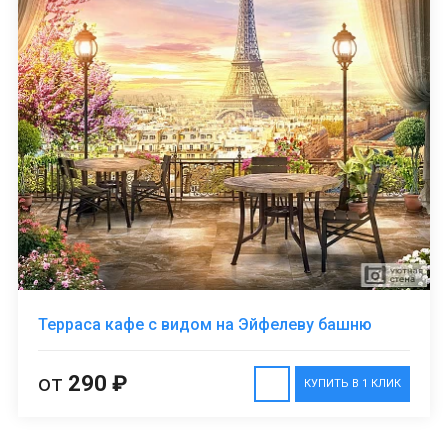
Терраса кафе с видом на Эйфелеву башню
от
290 ₽
КУПИТЬ В 1 КЛИК