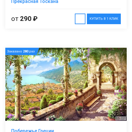
Прекрасная Тоскана
от
290 ₽
КУПИТЬ В 1 КЛИК
Заказано
280
раз
Побережье Греции