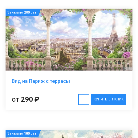
Заказано
200
раз
Вид на Париж с террасы
от
290 ₽
КУПИТЬ В 1 КЛИК
Заказано
180
раз