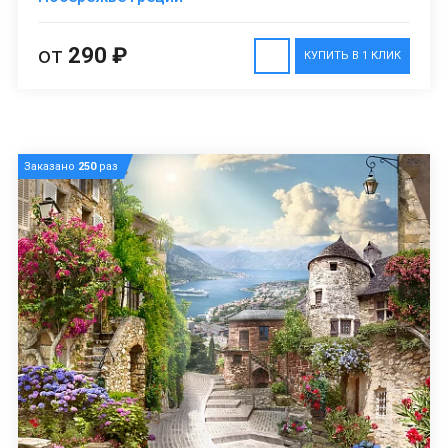
от
290 ₽
КУПИТЬ В 1 КЛИК
Заказано
250
раз