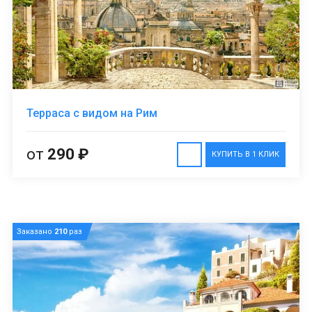
Терраса с видом на Рим
от
290 ₽
КУПИТЬ В 1 КЛИК
Заказано
210
раз