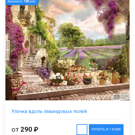
Заказано
140
раз
Улочка вдоль лавандовых полей
от
290 ₽
КУПИТЬ В 1 КЛИК