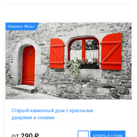
Заказано
10
раз
Старый каменный дом с красными
дверями и окнами
от
290 ₽
КУПИТЬ В 1 КЛИК