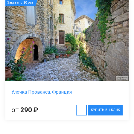
Заказано
20
раз
Улочка Прованса. Франция
от
290 ₽
КУПИТЬ В 1 КЛИК