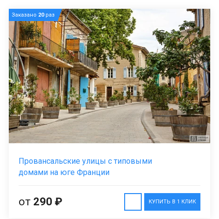
Заказано
20
раз
Провансальские улицы с типовыми
домами на юге Франции
от
290 ₽
КУПИТЬ В 1 КЛИК