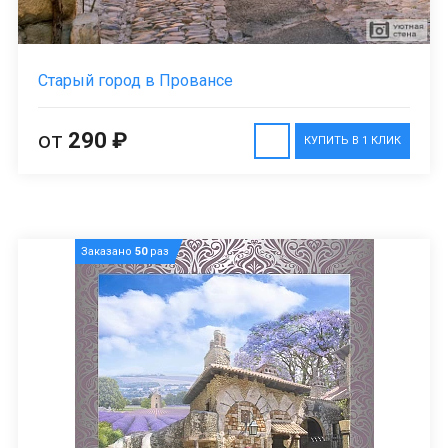
Старый город в Провансе
от
290 ₽
КУПИТЬ В 1 КЛИК
Заказано
50
раз