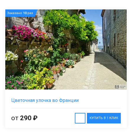
Заказано
10
раз
Цветочная улочка во Франции
от
290 ₽
КУПИТЬ В 1 КЛИК