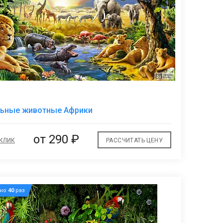
В
льные животные Африки
избранное
от
290 ₽
 КЛИК
РАССЧИТАТЬ ЦЕНУ
ано
40
раз