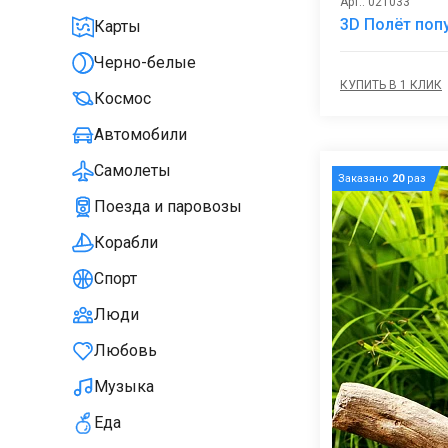
Арт.: 021033
3D Полёт поп
Карты
Черно-белые
КУПИТЬ В 1 КЛИК
Космос
Автомобили
Самолеты
Заказано
20
раз
Поезда и паровозы
Корабли
Спорт
Люди
Любовь
Музыка
Еда