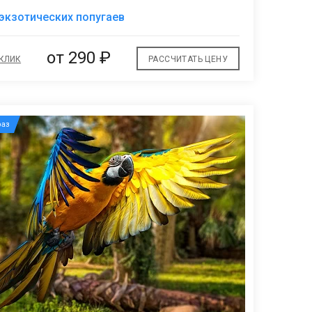
В
экзотических попугаев
избранное
от
290 ₽
 КЛИК
РАССЧИТАТЬ ЦЕНУ
аз