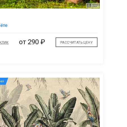
В
лёте
избранное
от
290 ₽
 КЛИК
РАССЧИТАТЬ ЦЕНУ
аз