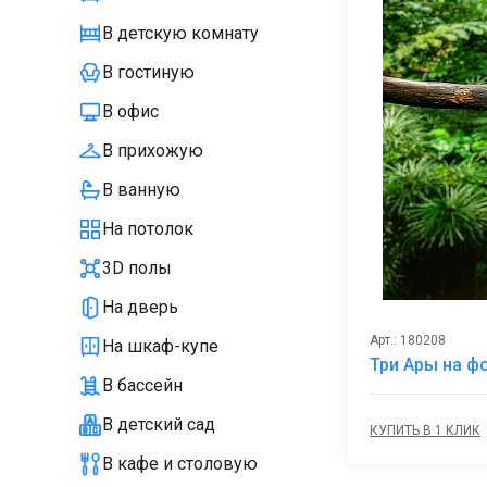
В детскую комнату
В гостиную
В офис
В прихожую
В ванную
На потолок
3D полы
На дверь
Арт.: 180208
На шкаф-купе
Три Ары на ф
В бассейн
В детский сад
КУПИТЬ В 1 КЛИК
В кафе и столовую