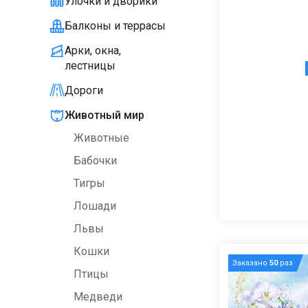
Улочки и дворики
Балконы и террасы
Арки, окна,
лестницы
Дороги
Животный мир
Животные
Бабочки
Тигры
Лошади
Львы
Кошки
Заказано
50
раз
Птицы
Медведи