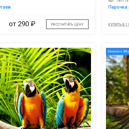
Арт.: 180116
В
угаев
Парочка 
избранное
от
290 ₽
РАССЧИТАТЬ ЦЕНУ
КУПИТЬ В 1
Заказано
20
р