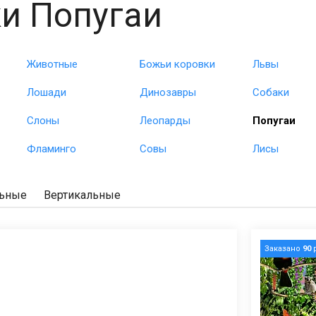
и Попугаи
Животные
Божьи коровки
Львы
Лошади
Динозавры
Собаки
Слоны
Леопарды
Попугаи
Фламинго
Совы
Лисы
льные
Вертикальные
Заказано
90
р