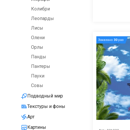
Колибри
Леопарды
Лисы
Олени
Заказано
30
раз
Орлы
Панды
Пантеры
Пауки
Совы
Подводный мир
Текстуры и фоны
Арт
Картины