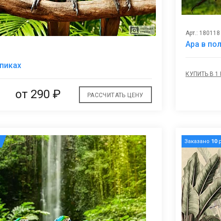
Арт.: 180118
Ара в по
В
опиках
избранное
КУПИТЬ В 1
от
290 ₽
РАССЧИТАТЬ ЦЕНУ
Заказано
10
р