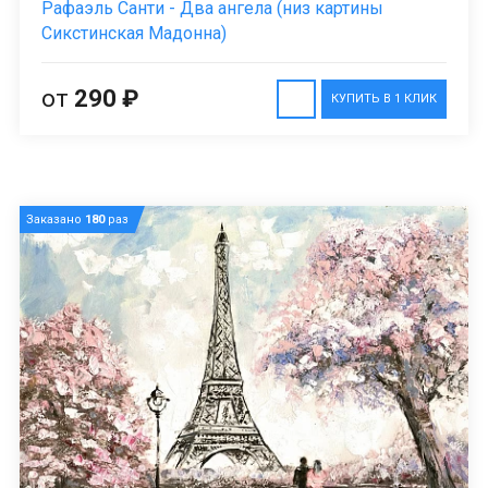
Рафаэль Санти - Два ангела (низ картины
Сикстинская Мадонна)
от
290 ₽
КУПИТЬ В 1 КЛИК
Заказано
180
раз