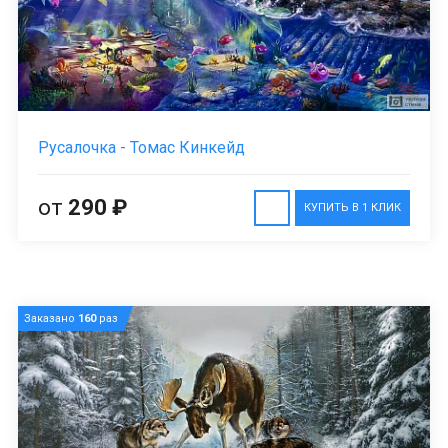
Русалочка - Томас Кинкейд
от
290 ₽
КУПИТЬ В 1 КЛИК
Заказано
160
раз