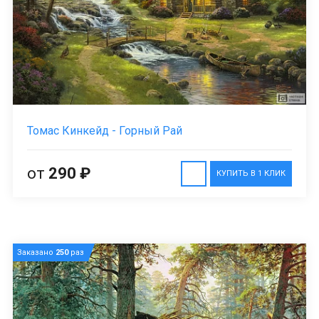
Томас Кинкейд - Горный Рай
от
290 ₽
КУПИТЬ В 1 КЛИК
Заказано
250
раз