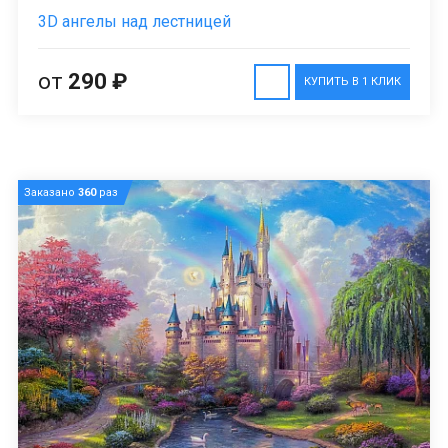
3D ангелы над лестницей
от
290 ₽
КУПИТЬ В 1 КЛИК
Заказано
360
раз