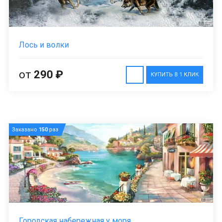
Лось и волки
от
290 ₽
КУПИТЬ В 1 КЛИК
Заказано
150
раз
Городская набережная у моря