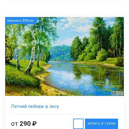
Заказано
210
раз
Летний пейзаж в лесу
от
290 ₽
КУПИТЬ В 1 КЛИК