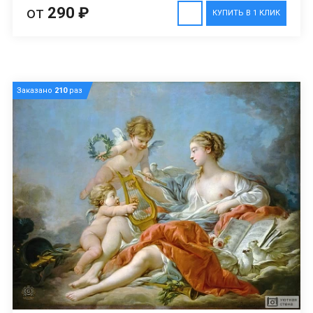
от
290 ₽
КУПИТЬ В 1 КЛИК
Заказано
210
раз