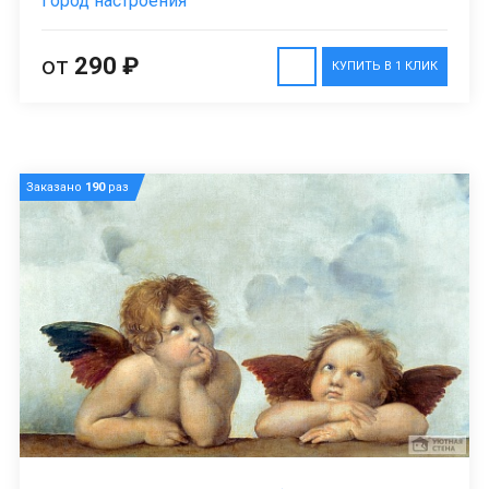
Город настроения
от
290 ₽
КУПИТЬ В 1 КЛИК
Заказано
190
раз