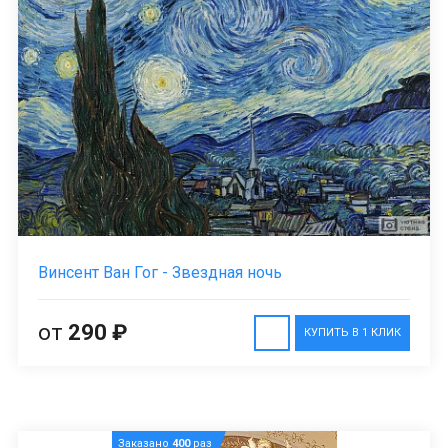
Винсент Ван Гог - Звездная ночь
от
290 ₽
КУПИТЬ В 1 КЛИК
Заказано
400
раз