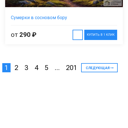
Сумерки в сосновом бору
от
290 ₽
КУПИТЬ В 1 КЛИК
1
2
3
4
5
...
201
СЛЕДУЮЩАЯ