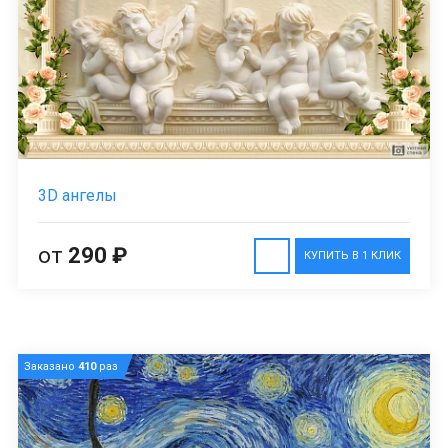
3D ангелы
от
290 ₽
КУПИТЬ В 1 КЛИК
Заказано
410
раз