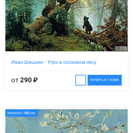
Иван Шишкин - Утро в сосновом лесу
от
290 ₽
КУПИТЬ В 1 КЛИК
Заказано
140
раз