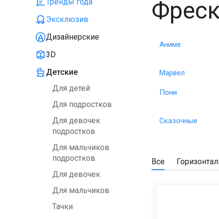
Фреск
Тренды года
Эксклюзив
Дизайнерские
Аниме
3D
Детские
Марвел
Для детей
Пони
Для подростков
Для девочек
Сказочные
подростков
Для мальчиков
подростков
Все
Горизонта
Для девочек
Для мальчиков
Тачки