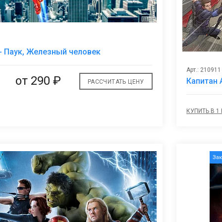
В
 - Паук, Железный человек
избранное
Арт.: 210911
от
290 ₽
Капитан 
РАССЧИТАТЬ ЦЕНУ
КУПИТЬ В 1
За