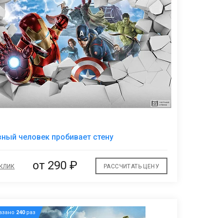
В
ный человек пробивает стену
избранное
от
290 ₽
 КЛИК
РАССЧИТАТЬ ЦЕНУ
азано
240
раз