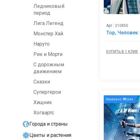
Ледниковый
период
Лига Легенд
Арт.: 210850
Тор, Человек
Монстер Хай
Наруто
КУПИТЬ В 1 КЛИК
Рик и Морти
С дорожным
движением
Сказки
Супергерои
Заказано
90
раз
Хищник
Хогвартс
Города и страны
Цветы и растения