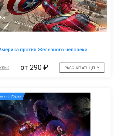
В
Америка против Железного человека
избранное
от
290 ₽
 КЛИК
РАССЧИТАТЬ ЦЕНУ
казано
70
раз