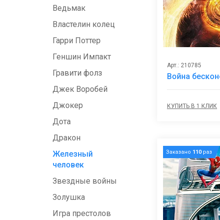
Ведьмак
Властелин колец
Гарри Поттер
Геншин Импакт
Арт.: 210785
Гравити фолз
Война бескон
Джек Воробей
Джокер
КУПИТЬ В 1 КЛИК
Дота
Дракон
Заказано
110
раз
Железный
человек
Звездные войны
Золушка
Игра престолов