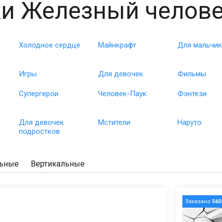
и Железный челов
Холодное сердце
Майнкрафт
Для мальчи
Игры
Для девочек
Фильмы
Супергерои
Человек-Паук
Фэнтези
Для девочек
Мстители
Наруто
подростков
льные
Вертикальные
Заказано
560