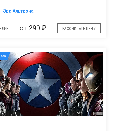
В
. Эра Альтрона
избранное
от
290 ₽
 КЛИК
РАССЧИТАТЬ ЦЕНУ
раз
В