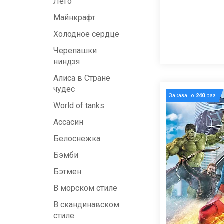
Лего
Майнкрафт
Холодное сердце
Черепашки
ниндзя
Алиса в Стране
чудес
Заказано
240
раз
World of tanks
Ассасин
Белоснежка
Бэмби
Бэтмен
В морском стиле
В скандинавском
стиле