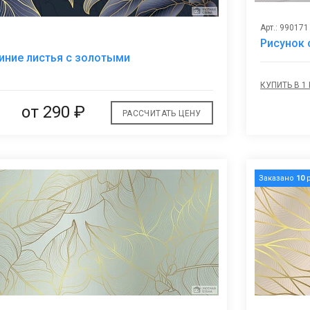
Арт.: 990171
Рисунок 
В
ние листья с золотыми
избранное
КУПИТЬ В 1
от
290 ₽
РАССЧИТАТЬ ЦЕНУ
Заказано
10
р