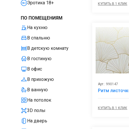
Эротика 18+
КУПИТЬ В 1 КЛИК
ПО ПОМЕЩЕНИЯМ
На кухню
В спальню
В детскую комнату
В гостиную
В офис
В прихожую
Арт.: 990147
В ванную
Ритм листочк
На потолок
КУПИТЬ В 1 КЛИК
3D полы
На дверь