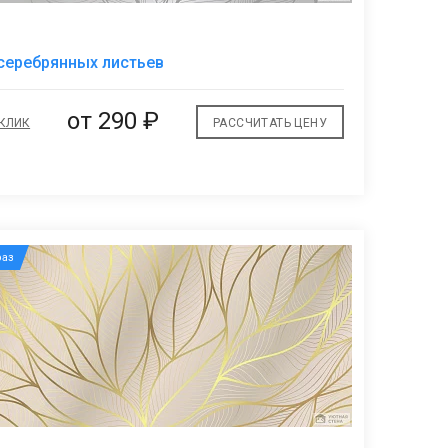
В
серебрянных листьев
избранное
от
290 ₽
 КЛИК
РАССЧИТАТЬ ЦЕНУ
аз