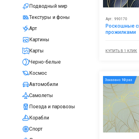
Подводный мир
Текстуры и фоны
Арт.: 990170
Роскошные си
Арт
прожилками
Картины
Карты
КУПИТЬ В 1 КЛИК
Черно-белые
Космос
Заказано
10
раз
Автомобили
Самолеты
Поезда и паровозы
Корабли
Спорт