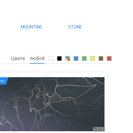
MOUNTINE
STONE
Цвета:
любой
аз