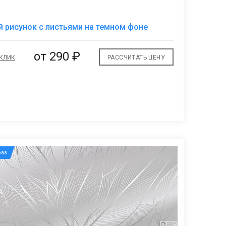
В
 рисунок с листьями на темном фоне
избранное
от
290 ₽
 КЛИК
РАССЧИТАТЬ ЦЕНУ
аз