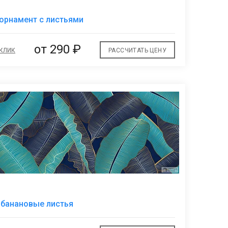
В
орнамент с листьями
избранное
от
290 ₽
 КЛИК
РАССЧИТАТЬ ЦЕНУ
В
 банановые листья
избранное