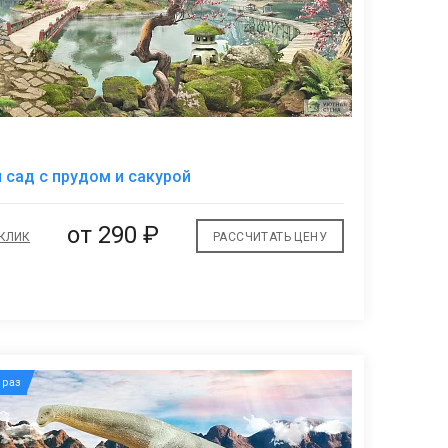
В
 сад с прудом и сакурой
избранное
от
290 ₽
 КЛИК
РАССЧИТАТЬ ЦЕНУ
раз