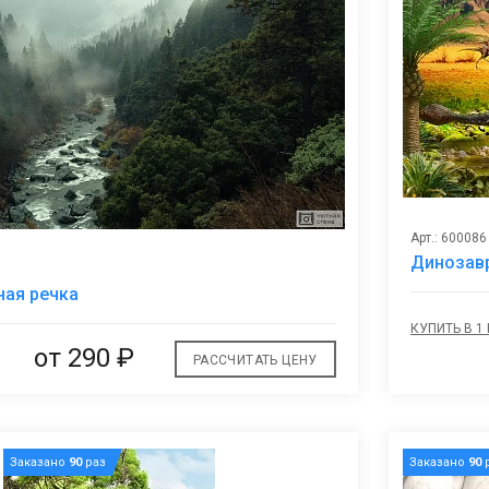
Арт.: 600086
Динозавр
В
ная речка
избранное
КУПИТЬ В 1
от
290 ₽
РАССЧИТАТЬ ЦЕНУ
Заказано
90
раз
Заказано
90
р