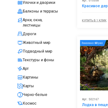
Арт.: 010558
Улочки и дворики
Красивое дер
Балконы и террасы
Арки, окна,
КУПИТЬ В 1 КЛИК
лестницы
Дороги
Животный мир
Заказано
60
раз
Подводный мир
Текстуры и фоны
Арт
Картины
Карты
Черно-белые
Арт.: 502167
Космос
Лодка в пеще