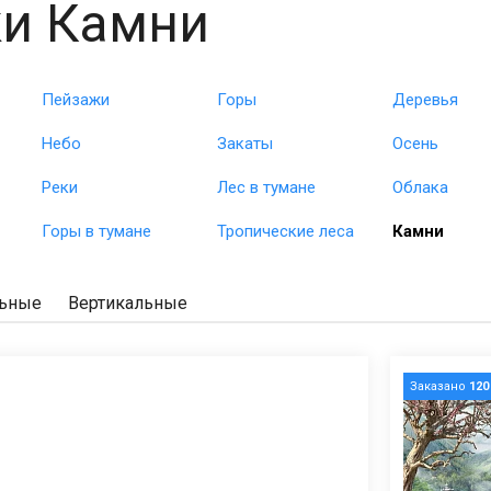
и Камни
Пейзажи
Горы
Деревья
Небо
Закаты
Осень
Реки
Лес в тумане
Облака
Горы в тумане
Тропические леса
Камни
льные
Вертикальные
Заказано
120