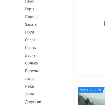
Небо
Горы
Прованс
Закаты
Поля
Озера
Осень
Весна
Облака
Березы
Лето
Реки
Заказано
110
раз
Зима
Джунгли