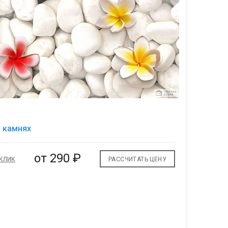
В
 камнях
избранное
от
290 ₽
 КЛИК
РАССЧИТАТЬ ЦЕНУ