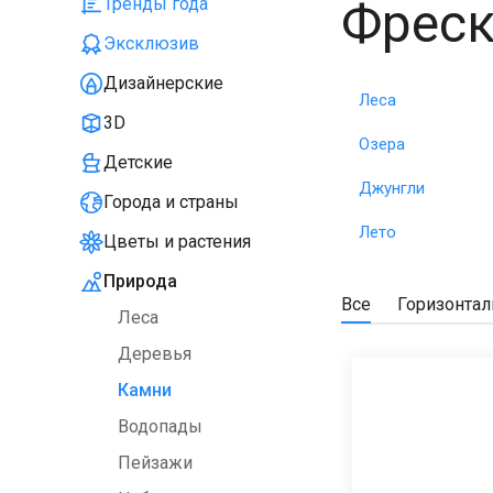
Фреск
Тренды года
Эксклюзив
Дизайнерские
Леса
3D
Озера
Детские
Джунгли
Города и страны
Лето
Цветы и растения
Природа
Все
Горизонта
Леса
Деревья
Камни
Водопады
Пейзажи