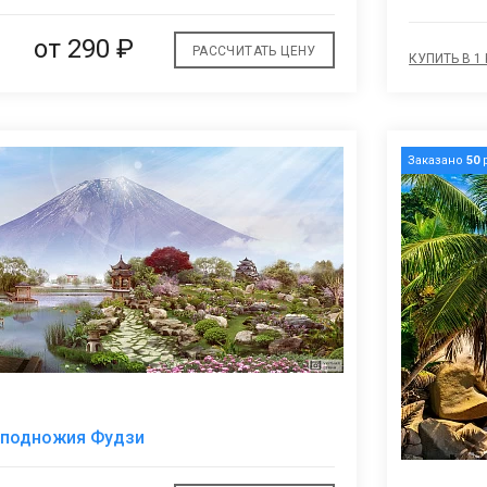
от
290 ₽
РАССЧИТАТЬ ЦЕНУ
КУПИТЬ В 1
Заказано
50
р
В
 подножия Фудзи
избранное