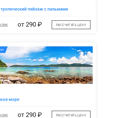
В
тропический пейзаж с пальмами
избранное
от
290 ₽
 КЛИК
РАССЧИТАТЬ ЦЕНУ
аз
В
ское море
избранное
от
290 ₽
 КЛИК
РАССЧИТАТЬ ЦЕНУ