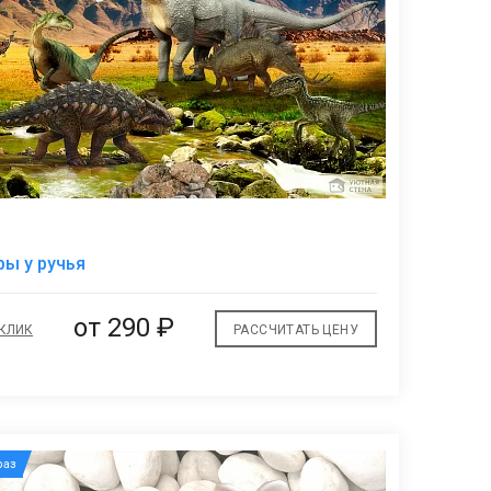
В
ы у ручья
избранное
от
290 ₽
 КЛИК
РАССЧИТАТЬ ЦЕНУ
аз