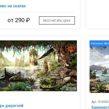
В
ево на скалах
избранное
от
290 ₽
РАССЧИТАТЬ ЦЕНУ
Заказано
60
р
Арт.: 010585
В
ре джунглей
Каменист
избранное