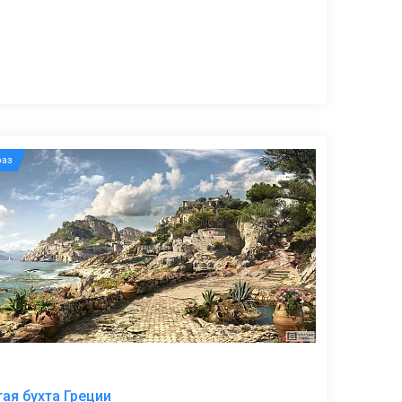
аз
В
ая бухта Греции