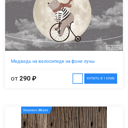
Медведь на велосипеде на фоне луны
от
290 ₽
КУПИТЬ В 1 КЛИК
Заказано
60
раз