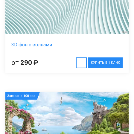
3D фон с волнами
от
290 ₽
КУПИТЬ В 1 КЛИК
Заказано
100
раз