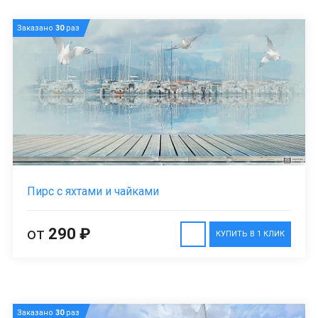
Заказано
30
раз
Пирс с яхтами и чайками
от
290 ₽
КУПИТЬ В 1 КЛИК
Заказано
30
раз