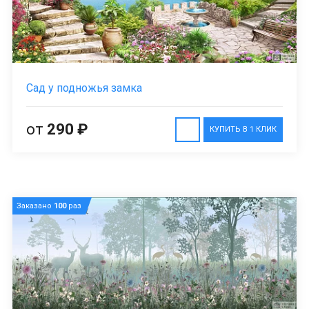
Сад у подножья замка
от
290 ₽
КУПИТЬ В 1 КЛИК
Заказано
100
раз