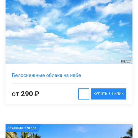
Белоснежные облака на небе
от
290 ₽
КУПИТЬ В 1 КЛИК
Заказано
170
раз