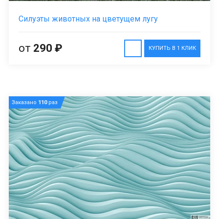
Силуэты животных на цветущем лугу
от
290 ₽
КУПИТЬ В 1 КЛИК
Заказано
110
раз