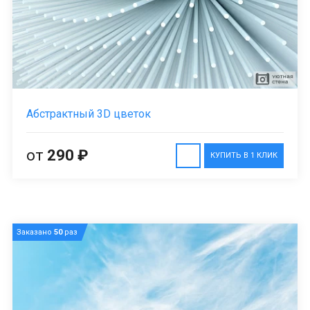
Абстрактный 3D цветок
от
290 ₽
КУПИТЬ В 1 КЛИК
Заказано
50
раз