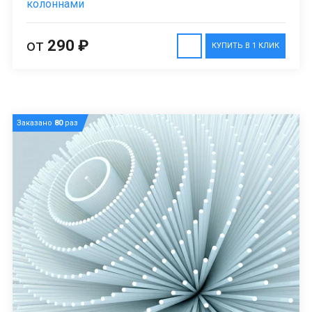
колоннами
от
290 ₽
КУПИТЬ В 1 КЛИК
Заказано
80
раз