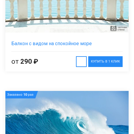
Балкон с видом на спокойное море
от
290 ₽
КУПИТЬ В 1 КЛИК
Заказано
10
раз