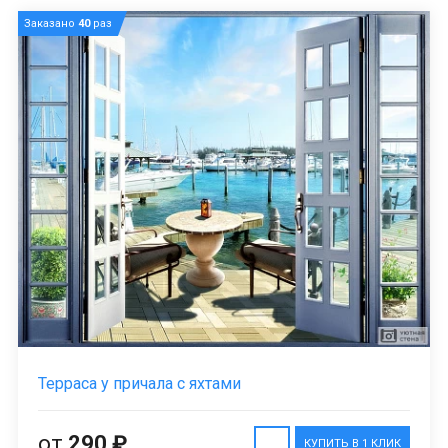
Заказано
40
раз
Терраса у причала с яхтами
от
290 ₽
КУПИТЬ В 1 КЛИК