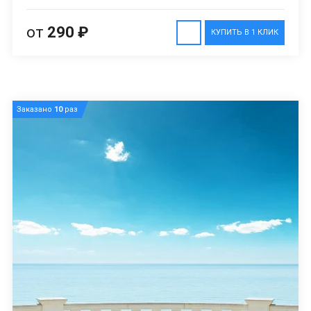
от
290 ₽
КУПИТЬ В 1 КЛИК
Заказано
10
раз