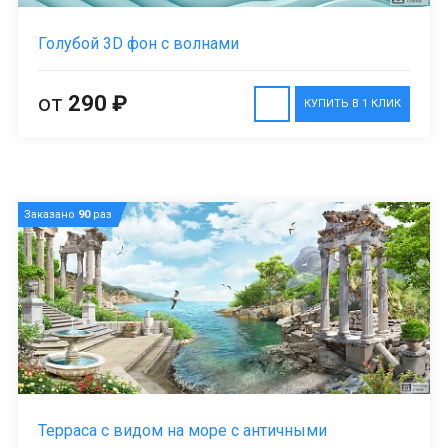
Голубой 3D фон с волнами
от
290 ₽
КУПИТЬ В 1 КЛИК
Заказано
90
раз
Терраса с видом на море с античными