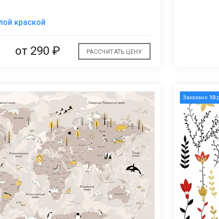
В
лой краской
избранное
от
290 ₽
РАССЧИТАТЬ ЦЕНУ
Заказано
10
р