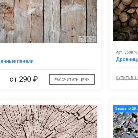
Арт.: 360076
В
Дровниц
вянные панели
избранное
от
290 ₽
КУПИТЬ В 1
РАССЧИТАТЬ ЦЕНУ
Заказано
20
р