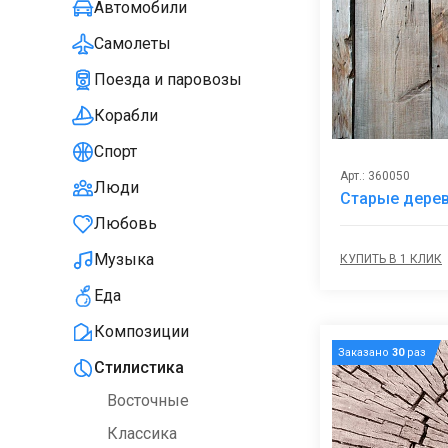
Автомобили
Самолеты
Поезда и паровозы
Корабли
Спорт
Арт.: 360050
Люди
Старые дере
Любовь
Музыка
КУПИТЬ В 1 КЛИК
Еда
Композиции
Заказано
30
раз
Стилистика
Восточные
Классика