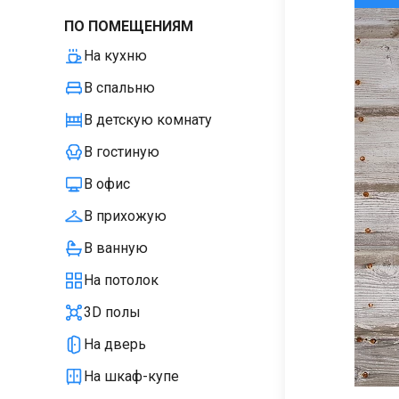
ПО ПОМЕЩЕНИЯМ
На кухню
В спальню
В детскую комнату
В гостиную
В офис
В прихожую
В ванную
На потолок
3D полы
На дверь
На шкаф-купе