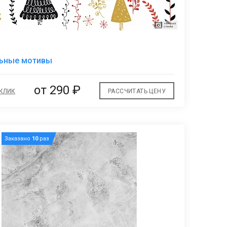
В
льные мотивы
избранное
от
290 ₽
 КЛИК
РАССЧИТАТЬ ЦЕНУ
Заказано
10
раз