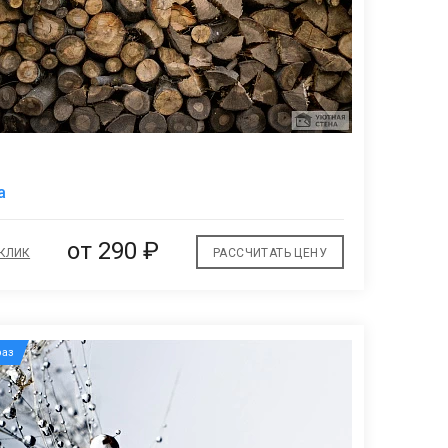
В
а
избранное
от
290 ₽
 КЛИК
РАССЧИТАТЬ ЦЕНУ
аз