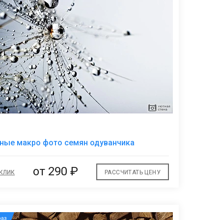
В
ные макро фото семян одуванчика
избранное
от
290 ₽
 КЛИК
РАССЧИТАТЬ ЦЕНУ
аз