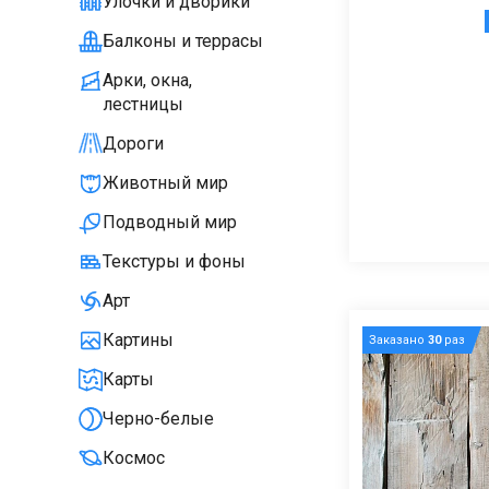
Улочки и дворики
Балконы и террасы
Арки, окна,
лестницы
Дороги
Животный мир
Подводный мир
Текстуры и фоны
Арт
Картины
Заказано
30
раз
Карты
Черно-белые
Космос