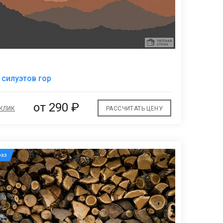
В
 силуэтов гор
избранное
от
290 ₽
 КЛИК
РАССЧИТАТЬ ЦЕНУ
аз