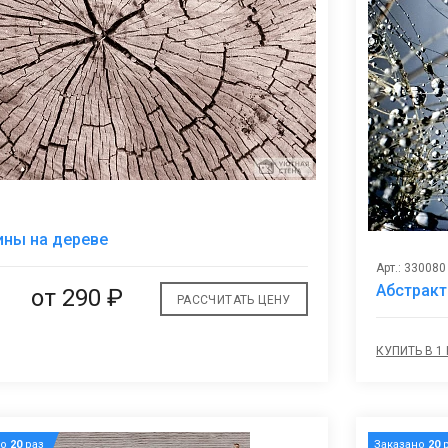
В
ны на дереве
избранное
Арт.: 330080
Абстракт
от
290 ₽
РАССЧИТАТЬ ЦЕНУ
КУПИТЬ В 1
но
20
раз
Заказано
20
р