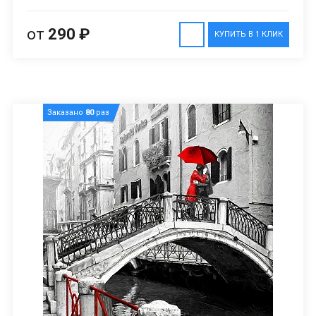
от
290 ₽
КУПИТЬ В 1 КЛИК
Заказано
80
раз