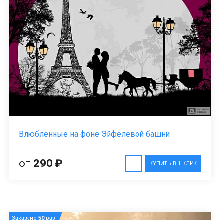
Влюбленные на фоне Эйфелевой башни
от
290 ₽
КУПИТЬ В 1 КЛИК
Заказано
50
раз