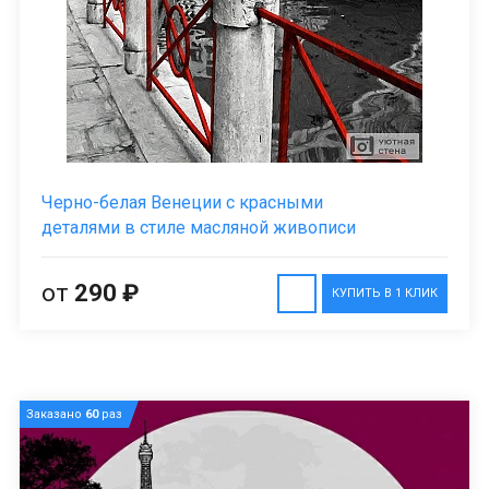
Черно-белая Венеции с красными
деталями в стиле масляной живописи
от
290 ₽
КУПИТЬ В 1 КЛИК
Заказано
60
раз