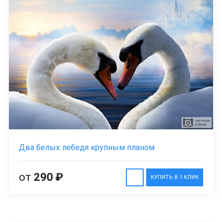
Два белых лебедя крупным планом
от
290 ₽
КУПИТЬ В 1 КЛИК