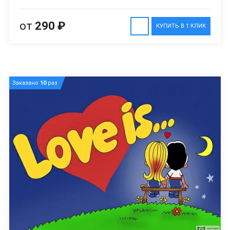
от
290 ₽
КУПИТЬ В 1 КЛИК
Заказано
10
раз