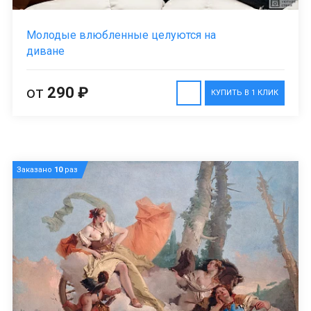
Молодые влюбленные целуются на
диване
от
290 ₽
КУПИТЬ В 1 КЛИК
Заказано
10
раз