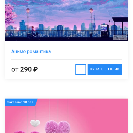
Аниме романтика
от
290 ₽
КУПИТЬ В 1 КЛИК
Заказано
10
раз