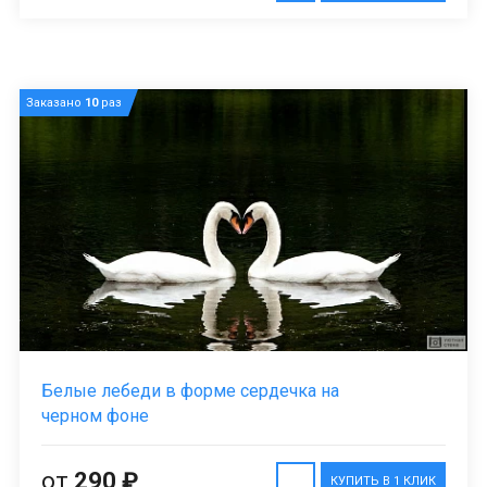
Заказано
10
раз
Белые лебеди в форме сердечка на
черном фоне
от
290 ₽
КУПИТЬ В 1 КЛИК