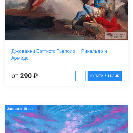
Джованни Баттиста Тьеполо — Ринальдо и
Армида
от
290 ₽
КУПИТЬ В 1 КЛИК
Заказано
10
раз