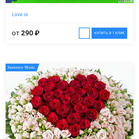
Love is
от
290 ₽
КУПИТЬ В 1 КЛИК
Заказано
10
раз