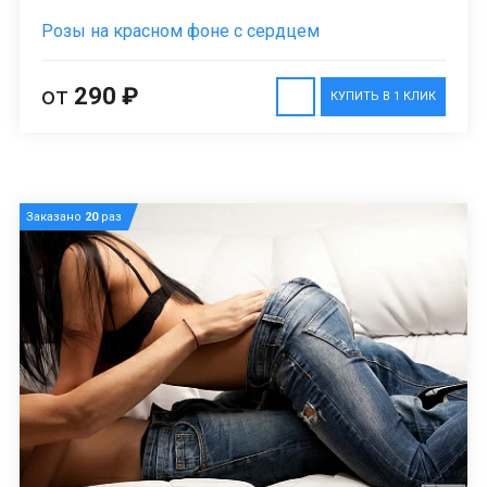
Розы на красном фоне с сердцем
от
290 ₽
КУПИТЬ В 1 КЛИК
Заказано
20
раз