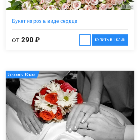
Букет из роз в виде сердца
от
290 ₽
КУПИТЬ В 1 КЛИК
Заказано
10
раз