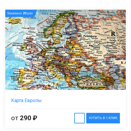
Заказано
20
раз
Карта Европы
от
290 ₽
КУПИТЬ В 1 КЛИК