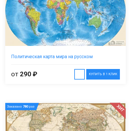
Политическая карта мира на русском
от
290 ₽
КУПИТЬ В 1 КЛИК
ХИТ
Заказано
780
раз