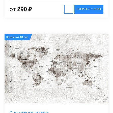
от
290 ₽
КУПИТЬ В 1 КЛИК
Заказано
10
раз
Стильная карта мира