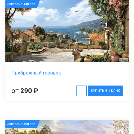
Заказано
430
раз
Прибрежный городок
от
290 ₽
КУПИТЬ В 1 КЛИК
Заказано
390
раз