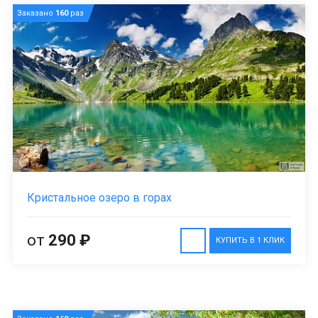
Заказано
160
раз
Кристальное озеро в горах
от
290 ₽
КУПИТЬ В 1 КЛИК