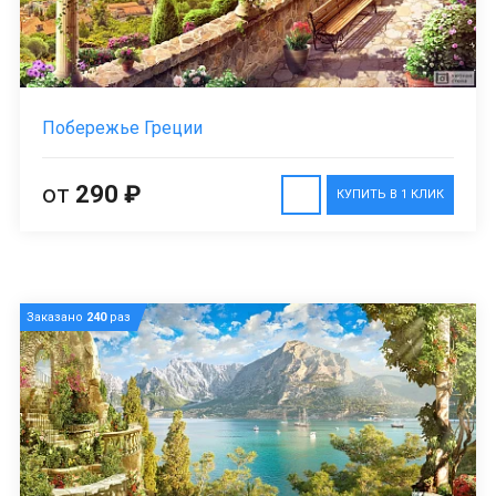
Побережье Греции
от
290 ₽
КУПИТЬ В 1 КЛИК
Заказано
240
раз