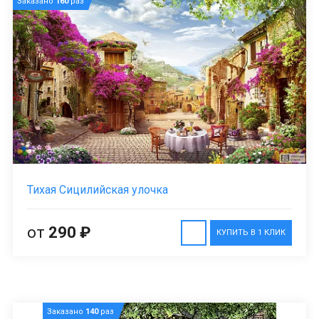
Заказано
160
раз
Тихая Сицилийская улочка
от
290 ₽
КУПИТЬ В 1 КЛИК
Заказано
140
раз