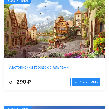
Заказано
180
раз
Австрийский городок с Альпами
от
290 ₽
КУПИТЬ В 1 КЛИК
Заказано
160
раз