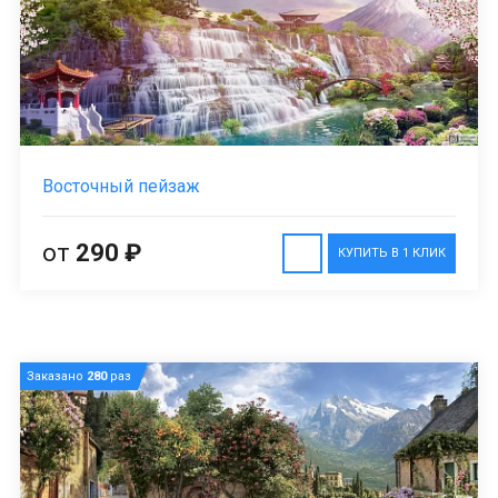
Восточный пейзаж
от
290 ₽
КУПИТЬ В 1 КЛИК
Заказано
280
раз