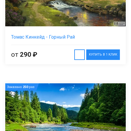
Томас Кинкейд - Горный Рай
от
290 ₽
КУПИТЬ В 1 КЛИК
Заказано
250
раз