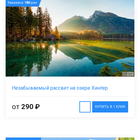
Заказано
180
раз
Незабываемый рассвет на озере Хинтер
от
290 ₽
КУПИТЬ В 1 КЛИК