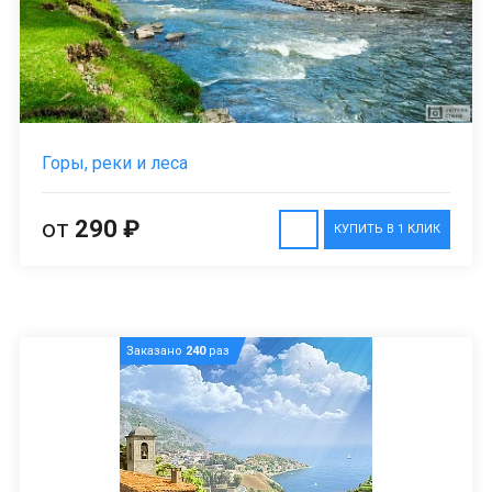
Горы, реки и леса
от
290 ₽
КУПИТЬ В 1 КЛИК
Заказано
240
раз