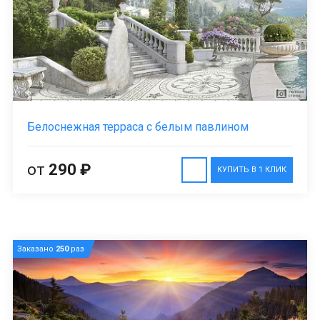
Белоснежная терраса с белым павлином
от
290 ₽
КУПИТЬ В 1 КЛИК
Заказано
250
раз