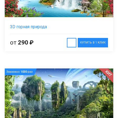
3D горная природа
от
290 ₽
КУПИТЬ В 1 КЛИК
ХИТ
Заказано
1030
раз