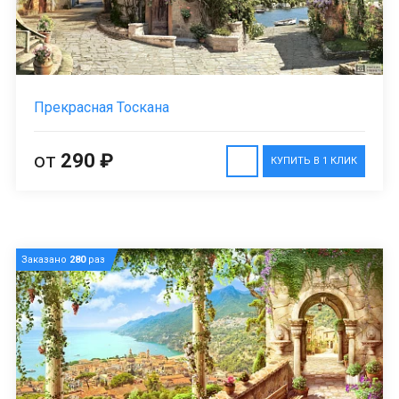
Прекрасная Тоскана
от
290 ₽
КУПИТЬ В 1 КЛИК
Заказано
280
раз