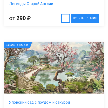
Легенды Старой Англии
от
290 ₽
КУПИТЬ В 1 КЛИК
Заказано
120
раз
Японский сад с прудом и сакурой