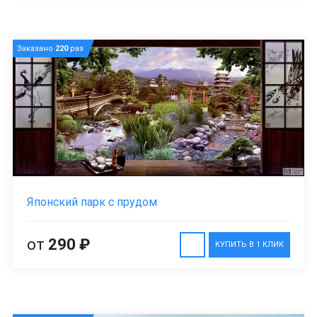
Заказано
220
раз
Японский парк с прудом
от
290 ₽
КУПИТЬ В 1 КЛИК