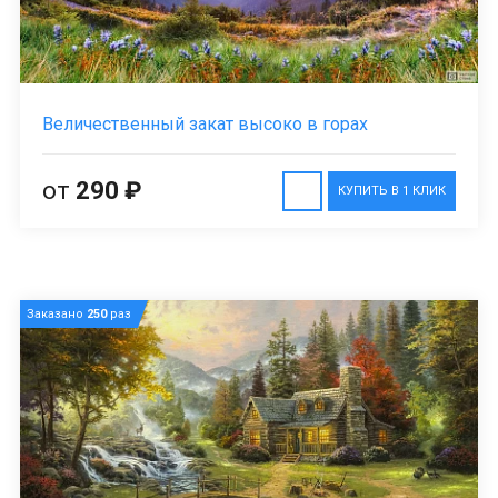
Величественный закат высоко в горах
от
290 ₽
КУПИТЬ В 1 КЛИК
Заказано
250
раз