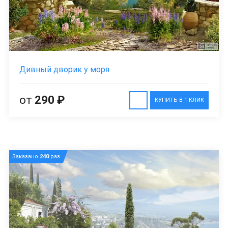
Дивный дворик у моря
от
290 ₽
КУПИТЬ В 1 КЛИК
Заказано
240
раз