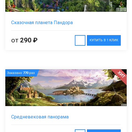
Сказочная планета Пандора
от
290 ₽
КУПИТЬ В 1 КЛИК
ХИТ
Заказано
770
раз
Средневековая панорама