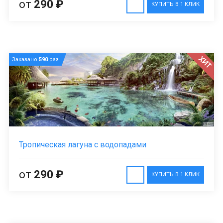
от
290 ₽
КУПИТЬ В 1 КЛИК
ХИТ
Заказано
590
раз
Тропическая лагуна с водопадами
от
290 ₽
КУПИТЬ В 1 КЛИК