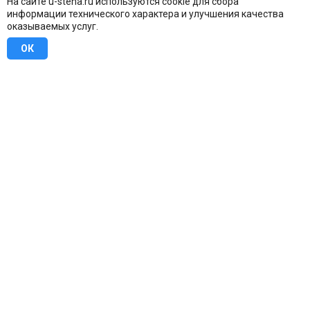
На сайте u-stena.ru используются cookie для сбора
информации технического характера и улучшения качества
оказываемых услуг.
ОК
8 (800) 707-16-42
Бесплатно по всей России
Москва
info@u-stena.ru