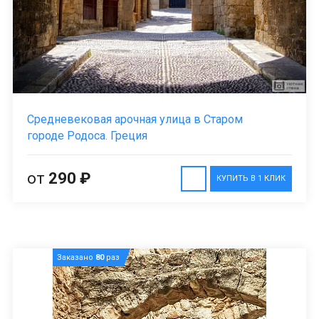
Средневековая арочная улица в Старом
городе Родоса. Греция
от
290 ₽
КУПИТЬ В 1 КЛИК
Заказано
80
раз