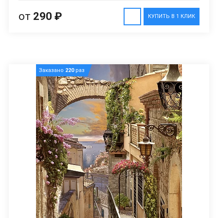
от
290 ₽
КУПИТЬ В 1 КЛИК
Заказано
220
раз