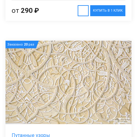
от
290 ₽
КУПИТЬ В 1 КЛИК
Заказано
20
раз
Путанные узоры