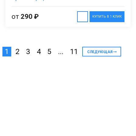
от
290 ₽
КУПИТЬ В 1 КЛИК
1
2
3
4
5
...
11
СЛЕДУЮЩАЯ