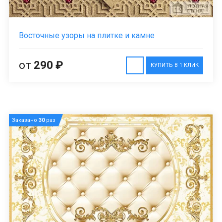
Восточные узоры на плитке и камне
от
290 ₽
КУПИТЬ В 1 КЛИК
Заказано
30
раз