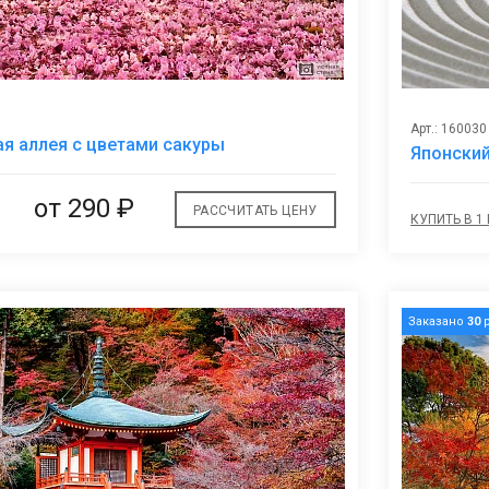
Арт.: 160030
В
я аллея с цветами сакуры
Японский
избранное
от
290 ₽
РАССЧИТАТЬ ЦЕНУ
КУПИТЬ В 1
Заказано
30
р