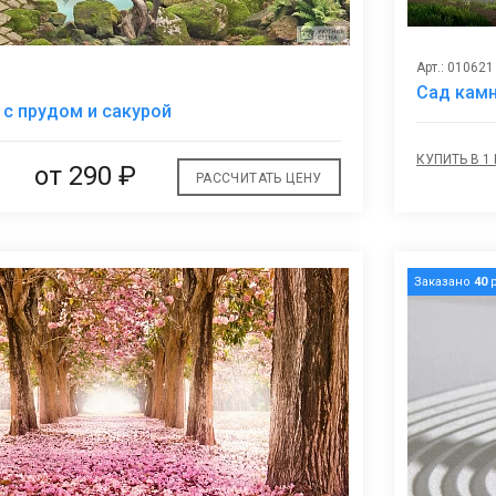
Арт.: 010621
Сад камн
В
 с прудом и сакурой
избранное
КУПИТЬ В 1
от
290 ₽
РАССЧИТАТЬ ЦЕНУ
Заказано
40
р