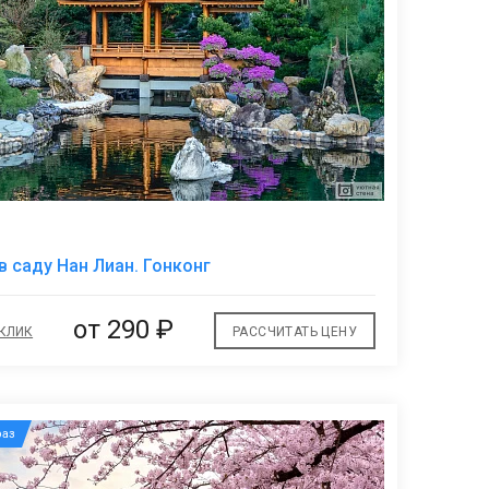
В
в саду Нан Лиан. Гонконг
избранное
от
290 ₽
 КЛИК
РАССЧИТАТЬ ЦЕНУ
аз