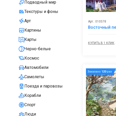
Подводный мир
Текстуры и фоны
Арт
Арт.: 010578
Восточный п
Картины
Карты
КУПИТЬ В 1 КЛИК
Черно-белые
Космос
Автомобили
Заказано
120
раз
Самолеты
Поезда и паровозы
Корабли
Спорт
Люди