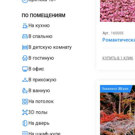
ПО ПОМЕЩЕНИЯМ
На кухню
Арт.: 160005
В спальню
Романтическа
В детскую комнату
В гостиную
КУПИТЬ В 1 КЛИК
В офис
В прихожую
Заказано
30
раз
В ванную
На потолок
3D полы
На дверь
На шкаф-купе