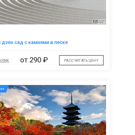
В
 дзен сад с камнями в песке
избранное
от
290 ₽
 КЛИК
РАССЧИТАТЬ ЦЕНУ
аз