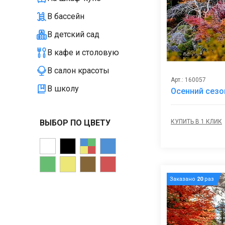
В бассейн
В детский сад
В кафе и столовую
В салон красоты
Арт.: 160057
В школу
Осенний сезо
КУПИТЬ В 1 КЛИК
ВЫБОР ПО ЦВЕТУ
Заказано
20
раз