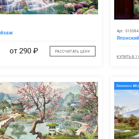
В
Арт.: 010584
ейзаж
избранное
Японский
от
290 ₽
РАССЧИТАТЬ ЦЕНУ
КУПИТЬ В 1
Заказано
60
р