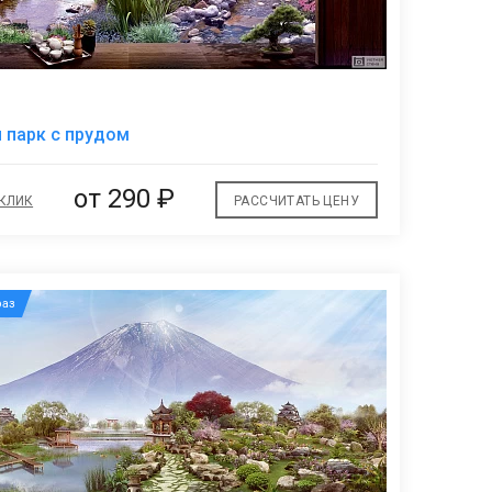
В
 парк с прудом
избранное
от
290 ₽
 КЛИК
РАССЧИТАТЬ ЦЕНУ
аз