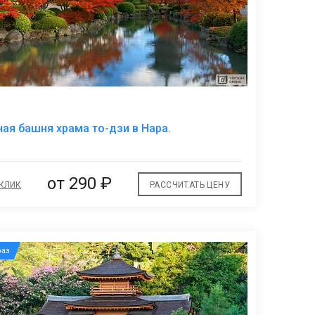
В
ая башня храма то-дзи в Нара.
избранное
от
290 ₽
 КЛИК
РАССЧИТАТЬ ЦЕНУ
аз