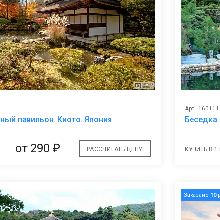
Арт.: 160111
В
ный павильон. Киото. Япония
Беседка 
избранное
от
290 ₽
РАССЧИТАТЬ ЦЕНУ
КУПИТЬ В 1
Заказано
10
р