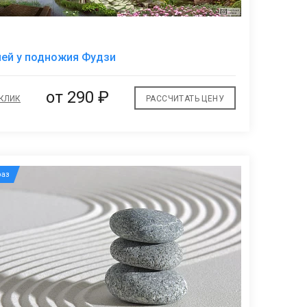
В
ей у подножия Фудзи
избранное
от
290 ₽
 КЛИК
РАССЧИТАТЬ ЦЕНУ
аз