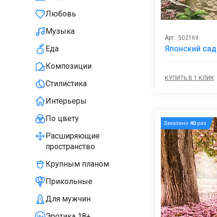
Любовь
Музыка
Арт.: 502169
Японский сад
Еда
Композиции
КУПИТЬ В 1 КЛИК
Стилистика
Интерьеры
По цвету
Заказано
40
раз
Расширяющие
пространство
Крупным планом
Прикольные
Для мужчин
Эротика 18+