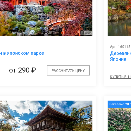
Арт.: 160115
В
н в японском парке
Деревянн
избранное
Япония
от
290 ₽
РАССЧИТАТЬ ЦЕНУ
КУПИТЬ В 1
Заказано
20
р