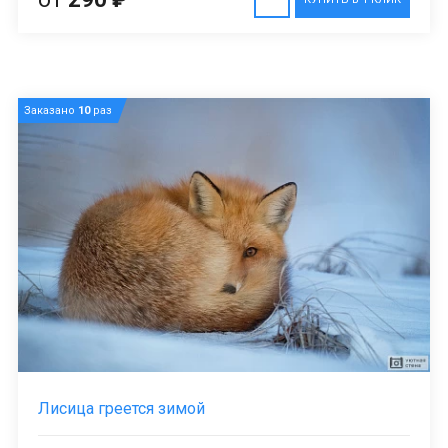
Заказано
10
раз
Лисица греется зимой