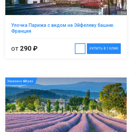
Улочка Парижа с видом на Эйфелеву башню.
Франция
от
290 ₽
КУПИТЬ В 1 КЛИК
Заказано
60
раз