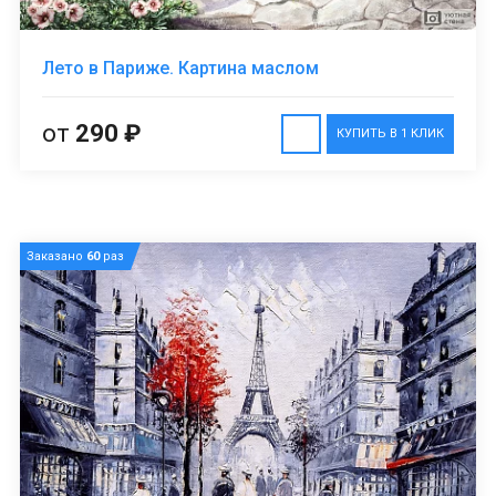
Лето в Париже. Картина маслом
от
290 ₽
КУПИТЬ В 1 КЛИК
Заказано
60
раз