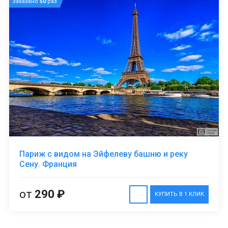
Заказано
50
раз
Париж с видом на Эйфелеву башню и реку
Сену. Франция
от
290 ₽
КУПИТЬ В 1 КЛИК