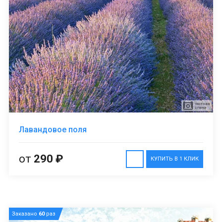
Лавандовое поля
от
290 ₽
КУПИТЬ В 1 КЛИК
Заказано
60
раз