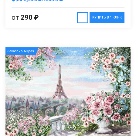
от
290 ₽
КУПИТЬ В 1 КЛИК
Заказано
60
раз