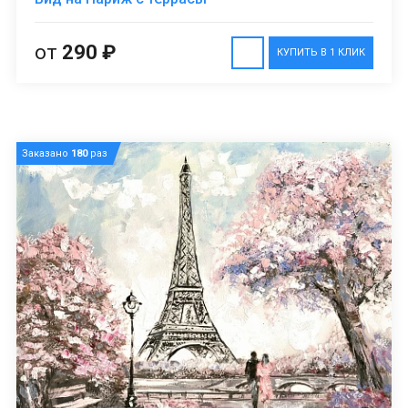
от
290 ₽
КУПИТЬ В 1 КЛИК
Заказано
180
раз