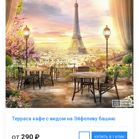
Терраса кафе с видом на Эйфелеву башню
от
290 ₽
КУПИТЬ В 1 КЛИК