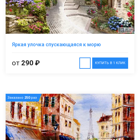
Яркая улочка спускающаяся к морю
от
290 ₽
КУПИТЬ В 1 КЛИК
Заказано
250
раз