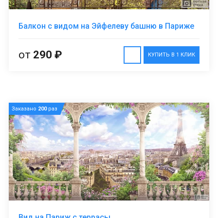
Балкон с видом на Эйфелеву башню в Париже
от
290 ₽
КУПИТЬ В 1 КЛИК
Заказано
200
раз
Вид на Париж с террасы