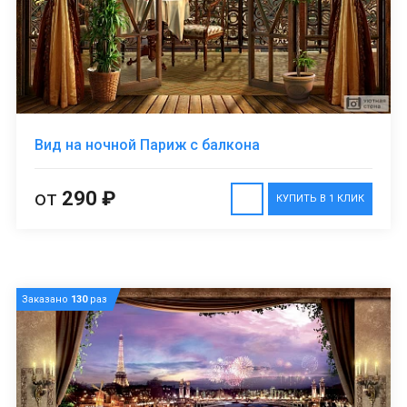
Вид на ночной Париж с балкона
от
290 ₽
КУПИТЬ В 1 КЛИК
Заказано
130
раз