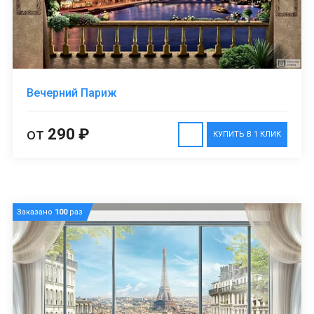
Вечерний Париж
от
290 ₽
КУПИТЬ В 1 КЛИК
Заказано
100
раз