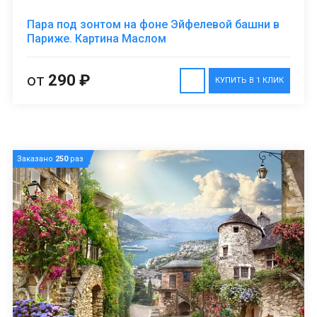
Пара под зонтом на фоне Эйфелевой башни в
Париже. Картина Маслом
от
290 ₽
КУПИТЬ В 1 КЛИК
Заказано
250
раз