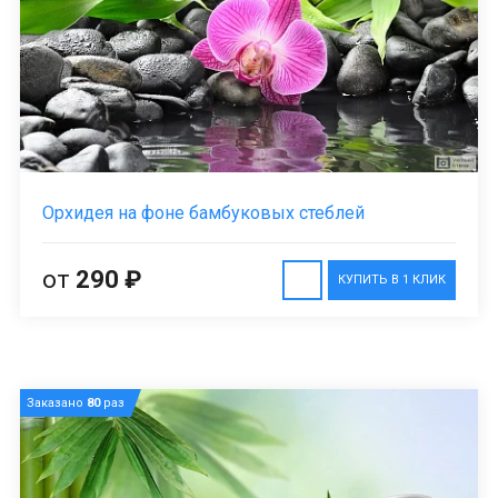
Орхидея на фоне бамбуковых стеблей
от
290 ₽
КУПИТЬ В 1 КЛИК
Заказано
80
раз