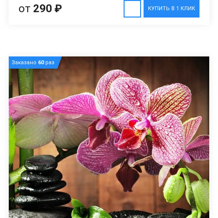
от
290 ₽
КУПИТЬ В 1 КЛИК
Заказано
60
раз