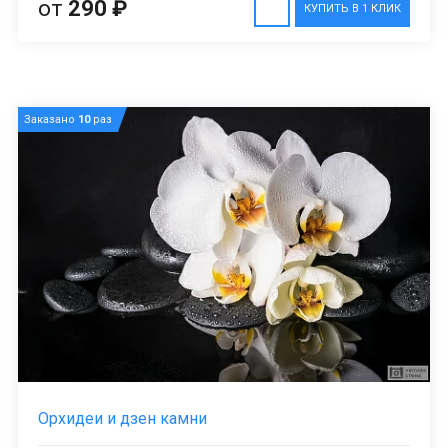
от
290 ₽
КУПИТЬ В 1 КЛИК
Заказано
10
раз
Орхидеи и дзен камни