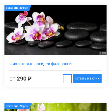
Заказано
20
раз
Фиолетовые орхидеи фаленопсис
от
290 ₽
КУПИТЬ В 1 КЛИК
Заказано
20
раз