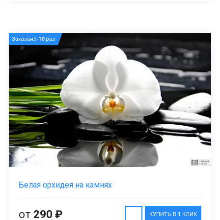
Заказано
10
раз
Белая орхидея на камнях
от
290 ₽
КУПИТЬ В 1 КЛИК