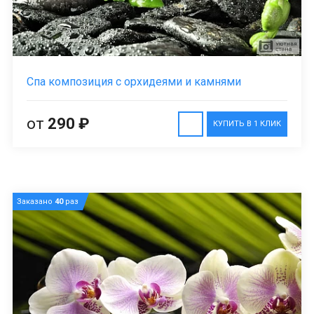
Спа композиция с орхидеями и камнями
от
290 ₽
КУПИТЬ В 1 КЛИК
Заказано
40
раз