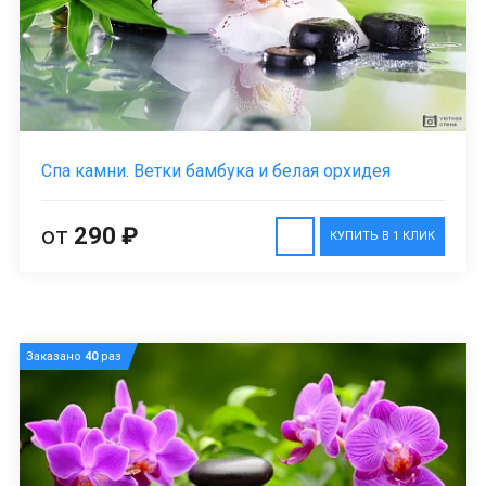
Спа камни. Ветки бамбука и белая орхидея
от
290 ₽
КУПИТЬ В 1 КЛИК
Заказано
40
раз