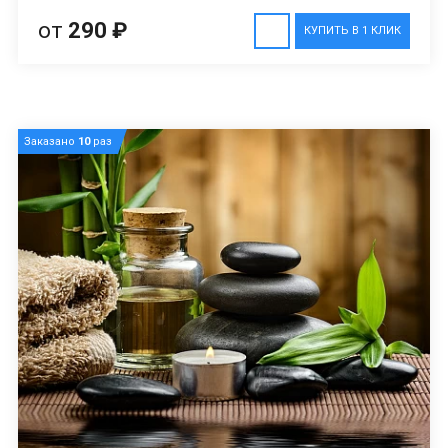
от
290 ₽
КУПИТЬ В 1 КЛИК
Заказано
10
раз