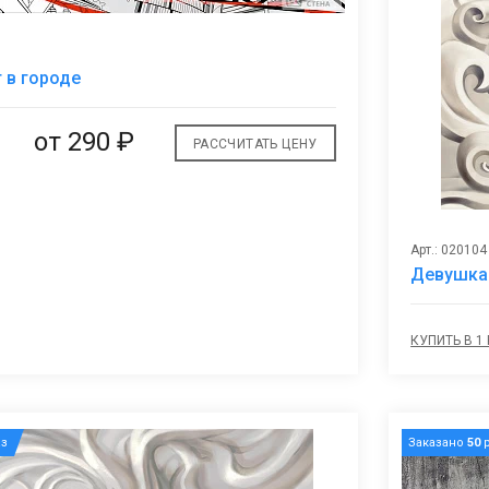
В
 в городе
избранное
от
290 ₽
РАССЧИТАТЬ ЦЕНУ
Арт.: 020104
Девушка
КУПИТЬ В 1
з
Заказано
50
р