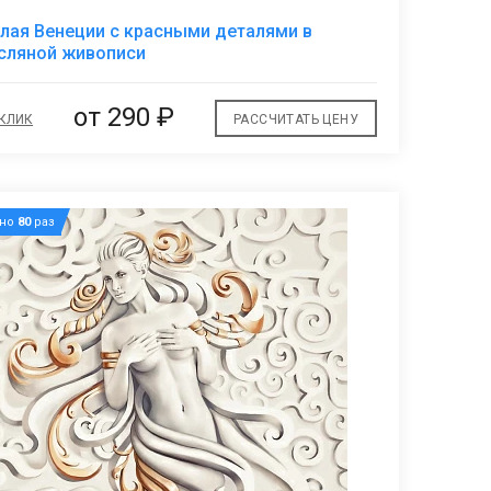
В
лая Венеции с красными деталями в
избранное
сляной живописи
от
290 ₽
 КЛИК
РАССЧИТАТЬ ЦЕНУ
ано
80
раз