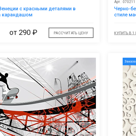
Арт.: 070211
В
Венеции с красными деталями в
Черно-бе
избранное
а карандашом
стиле ма
от
290 ₽
РАССЧИТАТЬ ЦЕНУ
КУПИТЬ В 1
Заказ