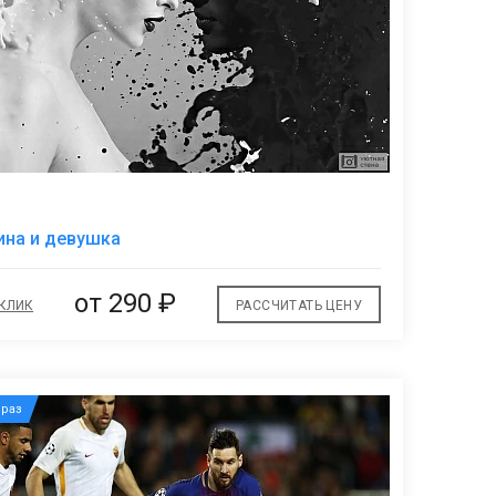
В
ина и девушка
избранное
от
290 ₽
 КЛИК
РАССЧИТАТЬ ЦЕНУ
раз