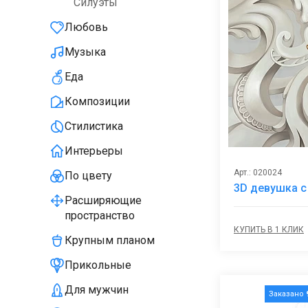
Силуэты
Любовь
Музыка
Еда
Композиции
Стилистика
Интерьеры
Арт.: 020024
По цвету
3D девушка с
Расширяющие
пространство
КУПИТЬ В 1 КЛИК
Крупным планом
Прикольные
Для мужчин
Заказано