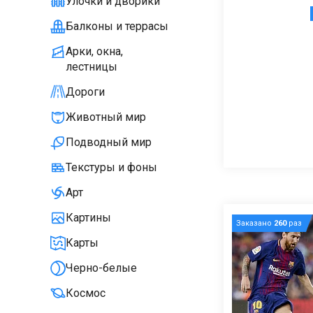
Улочки и дворики
Балконы и террасы
Арки, окна,
лестницы
Дороги
Животный мир
Подводный мир
Текстуры и фоны
Арт
Картины
Заказано
260
раз
Карты
Черно-белые
Космос