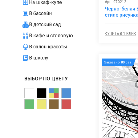
На шкаф-купе
Арт.: 070212
Черно-белая 
В бассейн
стиле рисунк
В детский сад
КУПИТЬ В 1 КЛИК
В кафе и столовую
В салон красоты
В школу
Заказано
80
раз
ВЫБОР ПО ЦВЕТУ