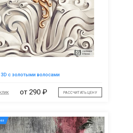
В
 3D с золотыми волосами
избранное
от
290 ₽
 КЛИК
РАССЧИТАТЬ ЦЕНУ
аз