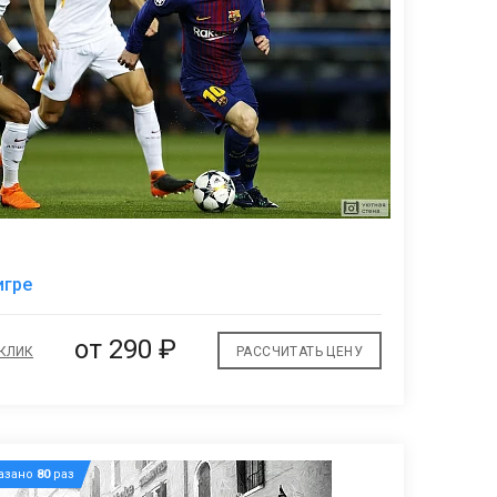
В
игре
избранное
от
290 ₽
 КЛИК
РАССЧИТАТЬ ЦЕНУ
азано
80
раз