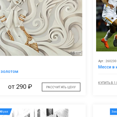
Арт.: 260230
Месси в 
В
 золотом
избранное
КУПИТЬ В 1
от
290 ₽
РАССЧИТАТЬ ЦЕНУ
90
раз
Зак