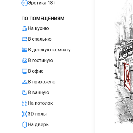
Эротика 18+
ПО ПОМЕЩЕНИЯМ
На кухню
В спальню
В детскую комнату
В гостиную
В офис
В прихожую
В ванную
На потолок
3D полы
На дверь