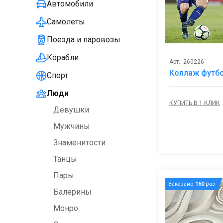
Автомобили
Самолеты
Поезда и паровозы
Корабли
Арт.: 260226
Коллаж футб
Спорт
Люди
КУПИТЬ В 1 КЛИК
Девушки
Мужчины
Знаменитости
Танцы
Пары
Заказано
160
раз
Балерины
Монро