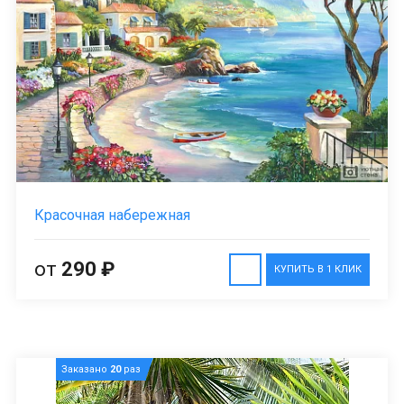
Красочная набережная
от
290 ₽
КУПИТЬ В 1 КЛИК
Заказано
20
раз