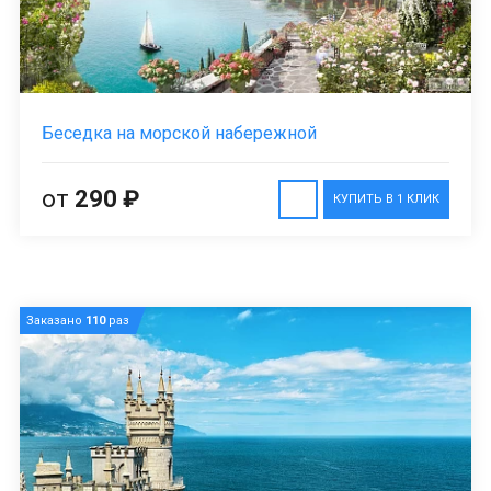
Беседка на морской набережной
от
290 ₽
КУПИТЬ В 1 КЛИК
Заказано
110
раз