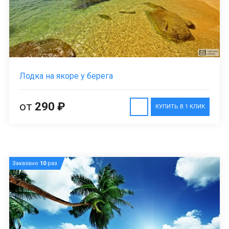
Лодка на якоре у берега
от
290 ₽
КУПИТЬ В 1 КЛИК
Заказано
10
раз