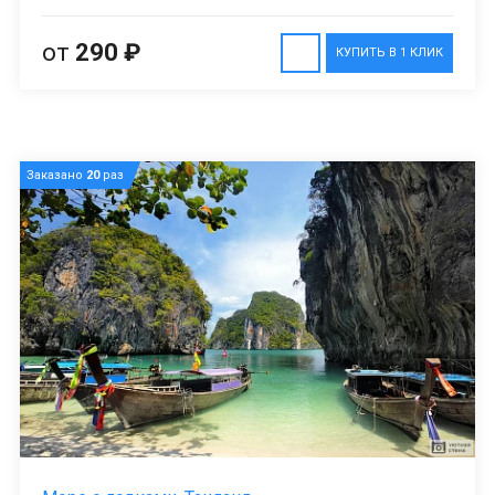
от
290 ₽
КУПИТЬ В 1 КЛИК
Заказано
20
раз