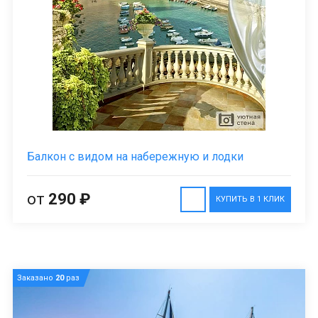
Балкон с видом на набережную и лодки
от
290 ₽
КУПИТЬ В 1 КЛИК
Заказано
20
раз