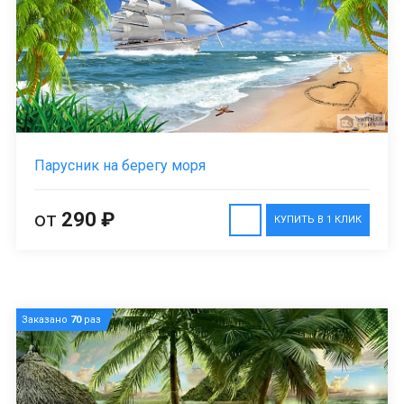
Парусник на берегу моря
от
290 ₽
КУПИТЬ В 1 КЛИК
Заказано
70
раз