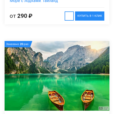
Море с лодками. Таиланд
от
290 ₽
КУПИТЬ В 1 КЛИК
Заказано
20
раз