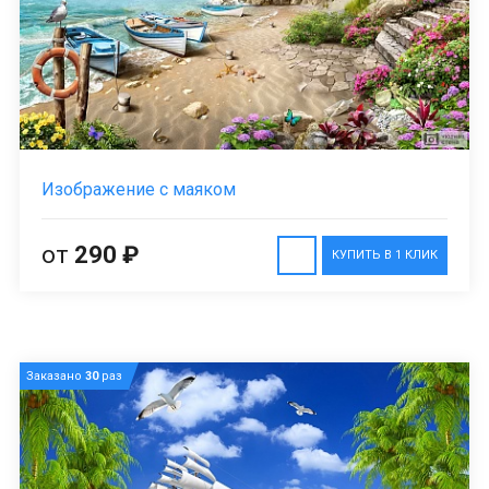
Изображение с маяком
от
290 ₽
КУПИТЬ В 1 КЛИК
Заказано
30
раз