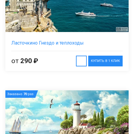
Ласточкино Гнездо и теплоходы
от
290 ₽
КУПИТЬ В 1 КЛИК
Заказано
70
раз