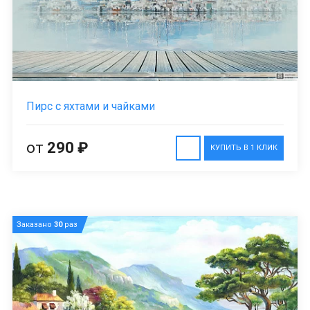
Пирс с яхтами и чайками
от
290 ₽
КУПИТЬ В 1 КЛИК
Заказано
30
раз