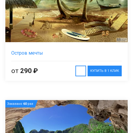
Остров мечты
от
290 ₽
КУПИТЬ В 1 КЛИК
Заказано
60
раз