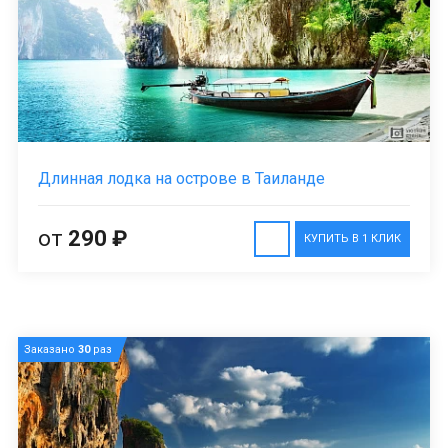
Длинная лодка на острове в Таиланде
от
290 ₽
КУПИТЬ В 1 КЛИК
Заказано
30
раз