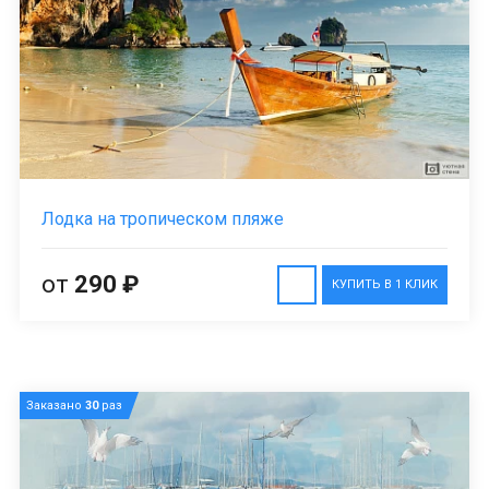
Лодка на тропическом пляже
от
290 ₽
КУПИТЬ В 1 КЛИК
Заказано
30
раз