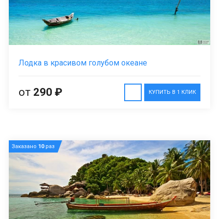
Лодка в красивом голубом океане
от
290 ₽
КУПИТЬ В 1 КЛИК
Заказано
10
раз