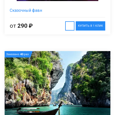
Сказочный фавн
от
290 ₽
КУПИТЬ В 1 КЛИК
Заказано
40
раз