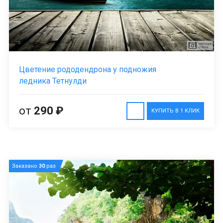
Цветение рододендрона у подножия
ледника Тетнулди
от
290 ₽
КУПИТЬ В 1 КЛИК
Заказано
30
раз