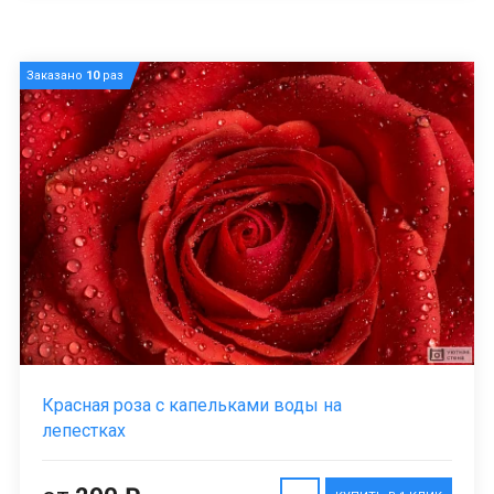
Заказано
10
раз
Красная роза с капельками воды на
лепестках