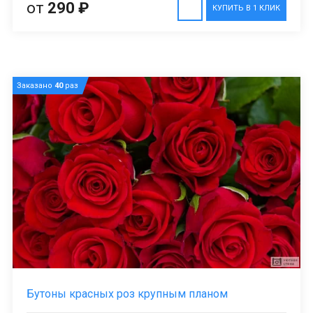
от
290 ₽
КУПИТЬ В 1 КЛИК
Заказано
40
раз
Бутоны красных роз крупным планом