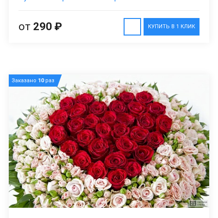
от
290 ₽
КУПИТЬ В 1 КЛИК
Заказано
10
раз