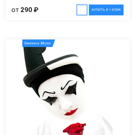
от
290 ₽
КУПИТЬ В 1 КЛИК
Заказано
20
раз